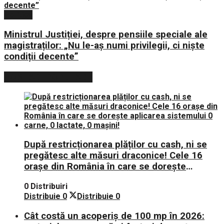
Politica
Ministrul Justiției, despre pensiile speciale ale
magistraților: „Nu le-aș numi privilegii, ci niște
condiții decente”
POSTARI POPULARE
După restricționarea plăților cu cash, ni se
pregătesc alte măsuri draconice! Cele 16
orașe din România în care se dorește
aplicarea sistemului 0 carne, 0 lactate, 0
0 Distribuiri
mașini!
Distribuie
0
Distribuie
0
Cât costă un acoperiș de 100 mp în 2026: