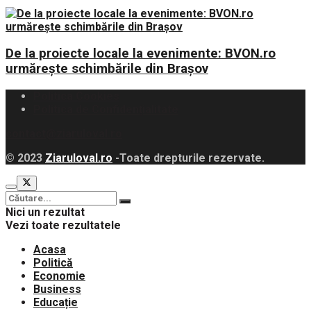
De la proiecte locale la evenimente: BVON.ro
urmărește schimbările din Brașov
Politica Cookies
Politica de Confidențialitate
contact@ziaruloval.ro
© 2023
Ziaruloval.ro
-Toate drepturile rezervate.
Nici un rezultat
Vezi toate rezultatele
Acasa
Politică
Economie
Business
Educație