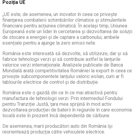
Poziția UE
„UE este, de asemenea, un inovator în ceea ce privește
finanțarea combaterii schimbărilor climatice și stimulentele
financiare pentru acțiunea climatică. În același timp, Uniunea
Europeană este un lider în cercetarea și dezvoltarea de soluții
de stocare a energiei și de captare a carbonului, ambele
esențiale pentru a ajunge la zero emisii nete.
România este interesată să dezvolte, să utilizeze, dar și să
fabrice tehnologii verzi și să contribuie astfel la lanțurile
valorice verzi internaționale. Analizele publicate de Banca
Mondială arată competitivitatea României la export în ceea ce
privește subcomponentele lanțului valoric eolian, cum ar fi
tablourile electrice de control și de distribuție.
România este o gazdă din ce în ce mai atractivă pentru
manufactura de tehnologii verzi. Prin intermediul Fondului
pentru Tranziție Justă, țara mea sprijină în mod activ
dezvoltarea producției de baterii în regiunile în care economia
locală este în prezent încă dependentă de cărbune.
De asemenea, marii producători auto din România își
reorientează producția către vehiculele electrice.