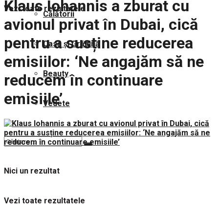
Klaus Iohannis a zburat cu
Vezi toate rezultatele
Călătorii
avionul privat în Dubai, cică
pentru a susține reducerea
Casă și Grădină
emisiilor: ‘Ne angajăm să ne
Beauty
reducem în continuare
emisiile’
Vedete
Nici un rezultat
Vezi toate rezultatele