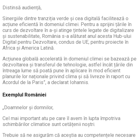
Distinsă audiență,
Sinergiile dintre tranziția verde și cea digitală facilitează o
acțiune eficientă în domeniul climei. Pentru a sprijini țările în
curs de dezvoltare în a-și atinge țintele legate de digitalizare
și sustenabilitate, România s-a alăturat anul acesta Hub-ului
Digital pentru Dezvoltare, condus de UE, pentru proiecte în
Africa și America Latină.
Acțiunea globală accelerată în domeniul climei se bazează pe
dezvoltarea și transferul de tehnologie, astfel încât țările din
întreaga lume să poată pune în aplicare în mod eficient
planurile lor naționale privind clima și să livreze în raport cu
Acordul de la Paris”, a declarat Iohannis.
Exemplul României
„Doamnelor și domnilor,
Cel mai important atu pe care îl avem în lupta împotriva
schimbărilor climatice sunt cetățenii noștri.
Trebuie să ne asigurăm că aceștia au competențele necesare