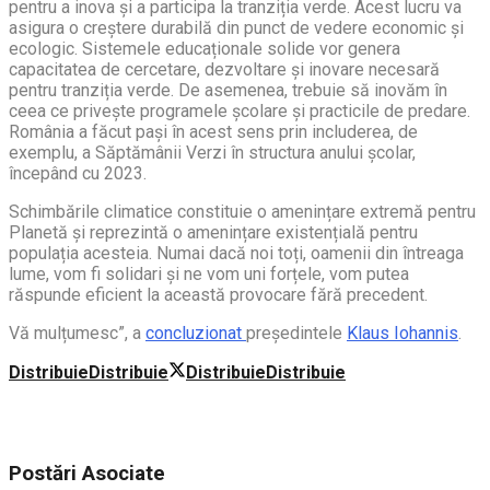
pentru a inova și a participa la tranziția verde. Acest lucru va
asigura o creștere durabilă din punct de vedere economic și
ecologic. Sistemele educaționale solide vor genera
capacitatea de cercetare, dezvoltare și inovare necesară
pentru tranziția verde. De asemenea, trebuie să inovăm în
ceea ce privește programele școlare și practicile de predare.
România a făcut pași în acest sens prin includerea, de
exemplu, a Săptămânii Verzi în structura anului școlar,
începând cu 2023.
Schimbările climatice constituie o amenințare extremă pentru
Planetă și reprezintă o amenințare existențială pentru
populația acesteia. Numai dacă noi toți, oamenii din întreaga
lume, vom fi solidari și ne vom uni forțele, vom putea
răspunde eficient la această provocare fără precedent.
Vă mulțumesc”, a
concluzionat
președintele
Klaus Iohannis
.
Distribuie
Distribuie
Distribuie
Distribuie
Postări
Asociate