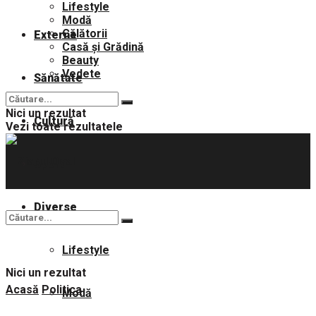
Lifestyle
Modă
Călătorii
Externe
Casă și Grădină
Beauty
Vedete
Sănătate
Nici un rezultat
Cultură
Vezi toate rezultatele
Sport
Diverse
Lifestyle
Nici un rezultat
Acasă
Politica
Modă