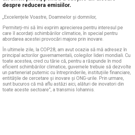
despre reducera emisiilor.
„Excelențele Voastre, Doamnelor și domnilor,
Permiteți-mi să îmi exprim aprecierea pentru interesul pe
care îl acordați schimbărilor climatice, în special pentru
abordarea acestei provocări majore prin inovare.
În ultimele zile, la COP28, am avut ocazia să mă adresez în
principal actorilor guvernamentali, colegilor lideri mondiali. Cu
toate acestea, cred cu tărie că, pentru a răspunde în mod
eficient schimbărilor climatice, guvernele trebuie să dezvolte
un parteneriat puternic cu întreprinderile, instituțiile financiare,
entitățile de cercetare și inovare și ONG-urile. Prin urmare,
sunt bucuros că mă aflu astăzi aici, alături de inovatori din
toate aceste sectoare”, a transmis Iohannis.