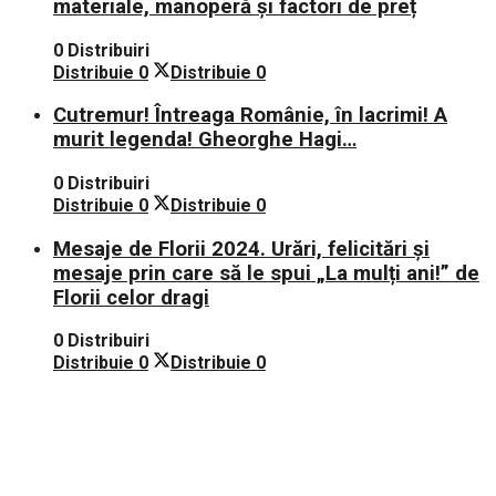
materiale, manoperă și factori de preț
0 Distribuiri
Distribuie
0
Distribuie
0
Cutremur! Întreaga Românie, în lacrimi! A
murit legenda! Gheorghe Hagi…
0 Distribuiri
Distribuie
0
Distribuie
0
Mesaje de Florii 2024. Urări, felicitări și
mesaje prin care să le spui „La mulți ani!” de
Florii celor dragi
0 Distribuiri
Distribuie
0
Distribuie
0