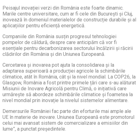
Peisajul inovației verzi din România este foarte dinamic.
Marile centre universitare, cum ar fi cele din București și Cluj,
inovează în domeniul materialelor de construcție durabile și al
aplicațiilor pentru eficiență energetică.
Companiile din România susțin progresul tehnologiei
pompelor de căldură, despre care anticipăm că vor fi
esențiale pentru decarbonizarea sectorului încălzirii și răcirii
clădirilor din România și din Uniunea Europeană.
Cercetarea și inovarea pot ajuta la consolidarea și la
adaptarea superioară a producției agricole la schimbările
climatice, atât în România, cât și la nivel mondial. La COP26, la
Glasgow, România a fost printre primele țări care s-au alăturat
Misiunii de Inovare Agricolă pentru Climă, o inițiativă care
urmărește să abordeze schimbările climatice și foametea la
nivel mondial prin inovație la nivelul sistemelor alimentare.
Demersurile României fac parte din eforturile mai ample ale
UE în materie de inovare. Uniunea Europeană este promotorul
celui mai avansat sistem de comercializare a emisiilor din
lume”, a punctat președintele.