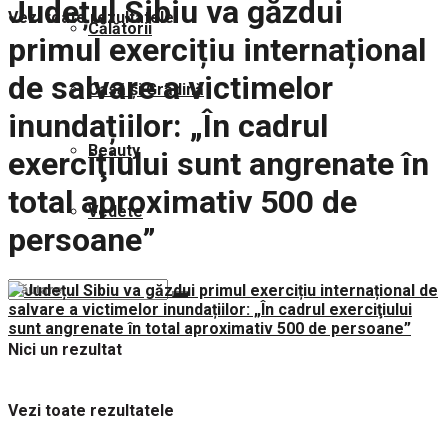
Județul Sibiu va găzdui
Vezi toate rezultatele
Călătorii
primul exercițiu internațional
de salvare a victimelor
Casă și Grădină
inundațiilor: „În cadrul
Beauty
exerciţiului sunt angrenate în
total aproximativ 500 de
Vedete
persoane”
Nici un rezultat
Vezi toate rezultatele