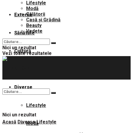
Lifestyle
Modă
Călătorii
Externe
Casă și Grădină
Beauty
Vedete
Sănătate
Nici un rezultat
Cultură
Vezi toate rezultatele
Sport
Diverse
Lifestyle
Nici un rezultat
Acasă
Diverse
Lifestyle
Modă