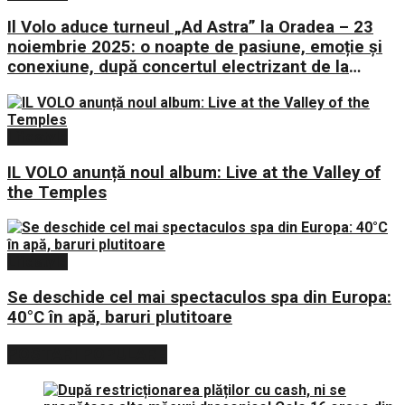
Il Volo aduce turneul „Ad Astra” la Oradea – 23
noiembrie 2025: o noapte de pasiune, emoție și
conexiune, după concertul electrizant de la
București
Lifestyle
IL VOLO anunță noul album: Live at the Valley of
the Temples
Lifestyle
Se deschide cel mai spectaculos spa din Europa:
40°C în apă, baruri plutitoare
POSTARI POPULARE