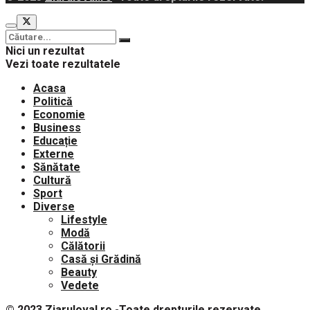
Nici un rezultat
Vezi toate rezultatele
Acasa
Politică
Economie
Business
Educație
Externe
Sănătate
Cultură
Sport
Diverse
Lifestyle
Modă
Călătorii
Casă și Grădină
Beauty
Vedete
© 2023
Ziaruloval.ro
-Toate drepturile rezervate.