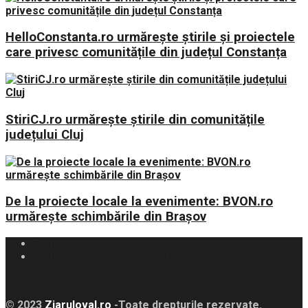
HelloConstanta.ro urmărește știrile și proiectele
care privesc comunitățile din județul Constanța
StiriCJ.ro urmărește știrile din comunitățile
județului Cluj
De la proiecte locale la evenimente: BVON.ro
urmărește schimbările din Brașov
Politica Cookies
Politica de Confidențialitate
contact@ziaruloval.ro
© 2023
Ziaruloval.ro
-Toate drepturile rezervate.