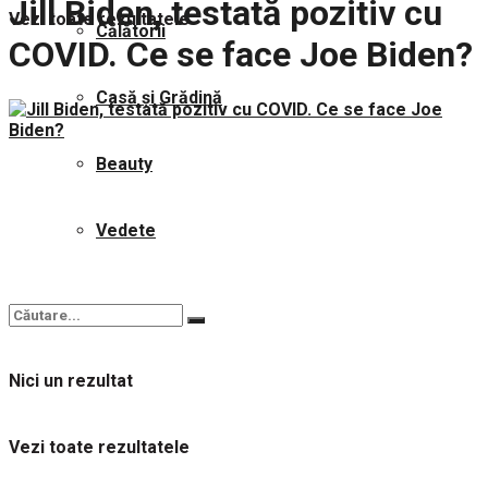
Jill Biden, testată pozitiv cu
Vezi toate rezultatele
Călătorii
COVID. Ce se face Joe Biden?
Casă și Grădină
Beauty
Vedete
Nici un rezultat
Vezi toate rezultatele