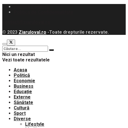
Politica Cookies
Politica de Confidențialitate
contact@ziaruloval.ro
© 2023
Ziaruloval.ro
-Toate drepturile rezervate.
Nici un rezultat
Vezi toate rezultatele
Acasa
Politică
Economie
Business
Educație
Externe
Sănătate
Cultură
Sport
Diverse
Lifestyle