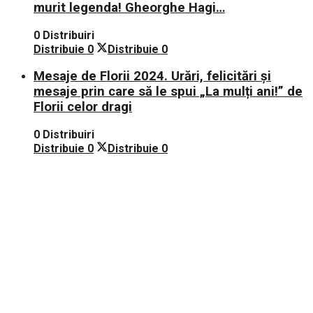
murit legenda! Gheorghe Hagi…
0 Distribuiri
Distribuie
0
Distribuie
0
Mesaje de Florii 2024. Urări, felicitări și
mesaje prin care să le spui „La mulți ani!” de
Florii celor dragi
0 Distribuiri
Distribuie
0
Distribuie
0