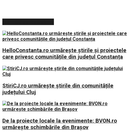
ARTICOLE RECENTE
HelloConstanta.ro urmărește știrile și proiectele
care privesc comunitățile din județul Constanța
StiriCJ.ro urmărește știrile din comunitățile
județului Cluj
De la proiecte locale la evenimente: BVON.ro
urmărește schimbările din Brașov