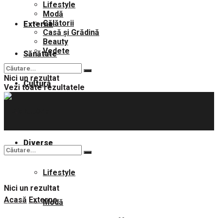
Lifestyle
Modă
Călătorii
Externe
Casă și Grădină
Beauty
Vedete
Sănătate
Nici un rezultat
Cultură
Vezi toate rezultatele
Sport
Diverse
Lifestyle
Nici un rezultat
Acasă
Externe
Modă