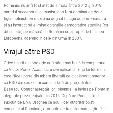
României nu ar fi fost atât de simplă. Între 2012 și 2019,
partidul succesor al comuniștilor a fost dominat de două
figuri neliniștitoare care au deținut funcția de prim-ministru
și au încercat să elimine garanțiile democratice stabilite (cu
dificultate) pe măsură ce România se apropia de Uniunea
Europeană, aderând în cele din urmă în 2007.
Virajul către PSD
Orice figură din opoziție ar fi părut mai bună în comparație
cu Victor Ponta. Acest lucru s-a aplicat chiar și lui Iohannis,
care făcea parte din tabăra liberală ce a colaborat anterior
cu PSD din cauza urii comune față de președintele
Băsescu. Contrar așteptărilor, Iohannis l-a învins pe Ponta în
alegerile prezidențiale din 2014. După ce Ponta a fost
înlocuit de Liviu Dragnea ca noul lider autoritar post-
comunist al României, eforturile de transformare a țării într-