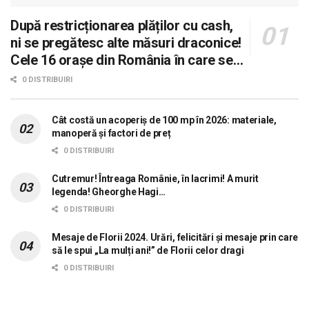
După restricționarea plăților cu cash,
ni se pregătesc alte măsuri draconice!
Cele 16 orașe din România în care se
dorește aplicarea sistemului 0 carne, 0
0 DISTRIBUIRI
lactate, 0 mașini!
Cât costă un acoperiș de 100 mp în 2026: materiale,
manoperă și factori de preț
0 DISTRIBUIRI
Cutremur! Întreaga Românie, în lacrimi! A murit
legenda! Gheorghe Hagi…
0 DISTRIBUIRI
Mesaje de Florii 2024. Urări, felicitări și mesaje prin care
să le spui „La mulți ani!” de Florii celor dragi
0 DISTRIBUIRI