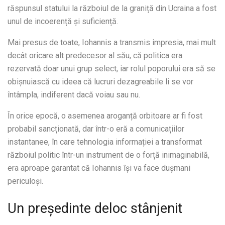
răspunsul statului la războiul de la graniță din Ucraina a fost
unul de incoerență și suficiență.
Mai presus de toate, Iohannis a transmis impresia, mai mult
decât oricare alt predecesor al său, că politica era
rezervată doar unui grup select, iar rolul poporului era să se
obișnuiască cu ideea că lucruri dezagreabile li se vor
întâmpla, indiferent dacă voiau sau nu.
În orice epocă, o asemenea aroganță orbitoare ar fi fost
probabil sancționată, dar într-o eră a comunicațiilor
instantanee, în care tehnologia informației a transformat
războiul politic într-un instrument de o forță inimaginabilă,
era aproape garantat că Iohannis își va face dușmani
periculoși.
Un președinte deloc stânjenit