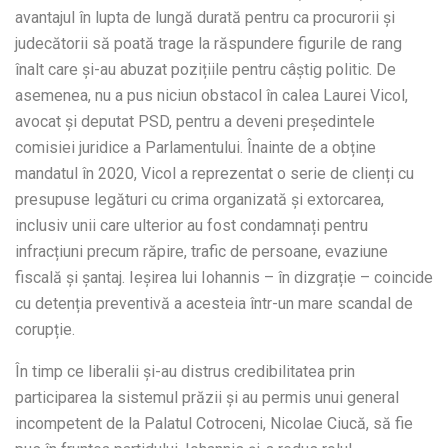
avantajul în lupta de lungă durată pentru ca procurorii și
judecătorii să poată trage la răspundere figurile de rang
înalt care și-au abuzat pozițiile pentru câștig politic. De
asemenea, nu a pus niciun obstacol în calea Laurei Vicol,
avocat și deputat PSD, pentru a deveni președintele
comisiei juridice a Parlamentului. Înainte de a obține
mandatul în 2020, Vicol a reprezentat o serie de clienți cu
presupuse legături cu crima organizată și extorcarea,
inclusiv unii care ulterior au fost condamnați pentru
infracțiuni precum răpire, trafic de persoane, evaziune
fiscală și șantaj. Ieșirea lui Iohannis – în dizgrație – coincide
cu detenția preventivă a acesteia într-un mare scandal de
corupție.
În timp ce liberalii și-au distrus credibilitatea prin
participarea la sistemul prăzii și au permis unui general
incompetent de la Palatul Cotroceni, Nicolae Ciucă, să fie