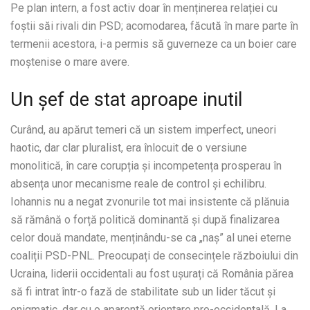
Pe plan intern, a fost activ doar în menținerea relației cu
foștii săi rivali din PSD; acomodarea, făcută în mare parte în
termenii acestora, i-a permis să guverneze ca un boier care
moștenise o mare avere.
Un șef de stat aproape inutil
Curând, au apărut temeri că un sistem imperfect, uneori
haotic, dar clar pluralist, era înlocuit de o versiune
monolitică, în care corupția și incompetența prosperau în
absența unor mecanisme reale de control și echilibru.
Iohannis nu a negat zvonurile tot mai insistente că plănuia
să rămână o forță politică dominantă și după finalizarea
celor două mandate, menținându-se ca „naș” al unei eterne
coaliții PSD-PNL. Preocupați de consecințele războiului din
Ucraina, liderii occidentali au fost ușurați că România părea
să fi intrat într-o fază de stabilitate sub un lider tăcut și
enigmatic, dar cu o aparentă orientare pro-occidentală. La