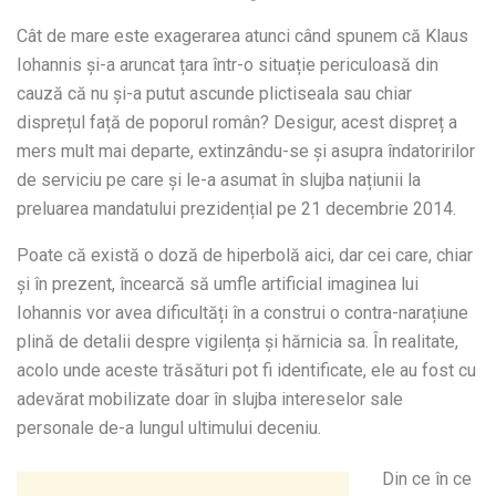
Cât de mare este exagerarea atunci când spunem că Klaus
Iohannis și-a aruncat țara într-o situație periculoasă din
cauză că nu și-a putut ascunde plictiseala sau chiar
disprețul față de poporul român? Desigur, acest dispreț a
mers mult mai departe, extinzându-se și asupra îndatoririlor
de serviciu pe care și le-a asumat în slujba națiunii la
preluarea mandatului prezidențial pe 21 decembrie 2014.
Poate că există o doză de hiperbolă aici, dar cei care, chiar
și în prezent, încearcă să umfle artificial imaginea lui
Iohannis vor avea dificultăți în a construi o contra-narațiune
plină de detalii despre vigilența și hărnicia sa. În realitate,
acolo unde aceste trăsături pot fi identificate, ele au fost cu
adevărat mobilizate doar în slujba intereselor sale
personale de-a lungul ultimului deceniu.
Din ce în ce