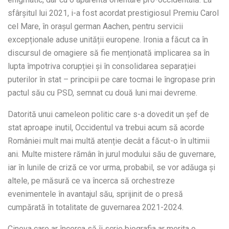
sfârșitul lui 2021, i-a fost acordat prestigiosul Premiu Carol
cel Mare, în orașul german Aachen, pentru servicii
excepționale aduse unității europene. Ironia a făcut ca în
discursul de omagiere să fie menționată implicarea sa în
lupta împotriva corupției și în consolidarea separației
puterilor în stat – principii pe care tocmai le îngropase prin
pactul său cu PSD, semnat cu două luni mai devreme.
Datorită unui cameleon politic care s-a dovedit un șef de
stat aproape inutil, Occidentul va trebui acum să acorde
României mult mai multă atenție decât a făcut-o în ultimii
ani. Multe mistere rămân în jurul modului său de guvernare,
iar în lunile de criză ce vor urma, probabil, se vor adăuga și
altele, pe măsură ce va încerca să orchestreze
evenimentele în avantajul său, sprijinit de o presă
cumpărată în totalitate de guvernarea 2021-2024.
Cineva care ar încerca să îi scrie biografia ar merita o