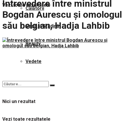
Întrevedere între ministrul
Vezi toate rezultatele
Călătorii
Bogdan Aurescu și omologul
său belgian, Hadja Lahbib
Casă și Grădină
Beauty
Vedete
Nici un rezultat
Vezi toate rezultatele