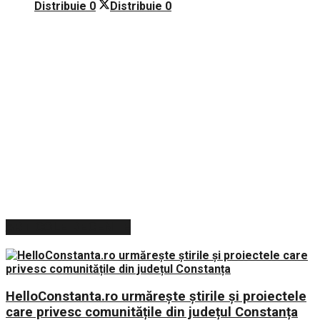
Distribuie
0
Distribuie
0
ARTICOLE RECENTE
HelloConstanta.ro urmărește știrile și proiectele
care privesc comunitățile din județul Constanța