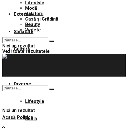
Lifestyle
Modă
Călătorii
Externe
Casă și Grădină
Beauty
Vedete
Sănătate
Nici un rezultat
Cultură
Vezi toate rezultatele
Sport
Diverse
Lifestyle
Nici un rezultat
Acasă
Politica
Modă