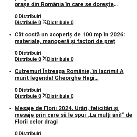
orașe din România în care se dorește
aplicarea sistemului 0 carne, 0 lactate, 0
0 Distribuiri
mașini!
Distribuie
0
Distribuie
0
Cât costă un acoperiș de 100 mp în 2026:
materiale, manoperă și factori de preț
0 Distribuiri
Distribuie
0
Distribuie
0
Cutremur! Întreaga Românie, în lacrimi! A
murit legenda! Gheorghe Hagi…
0 Distribuiri
Distribuie
0
Distribuie
0
Mesaje de Florii 2024. Urări, felicitări și
mesaje prin care să le spui „La mulți ani!” de
Florii celor dragi
0 Distribuiri