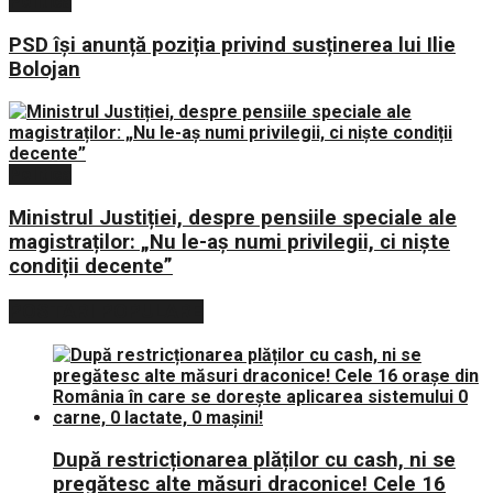
Politica
PSD își anunță poziția privind susținerea lui Ilie
Bolojan
Politica
Ministrul Justiției, despre pensiile speciale ale
magistraților: „Nu le-aș numi privilegii, ci niște
condiții decente”
POSTARI POPULARE
După restricționarea plăților cu cash, ni se
pregătesc alte măsuri draconice! Cele 16