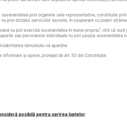
tă suveranitatea prin organele sale reprezentative, constituite prin 
, nu prin dictatul serviciilor secrete, în cooperare cu puteri străine
o persoană nu pot exercita suveranitatea în nume propriu”; chit că su
upurile sau persoanele individuale nu pot uzurpa suveranitatea naț
nsabilitatea denunțului vă aparține.
informare și opinie, protejat de art. 30 din Constituție.