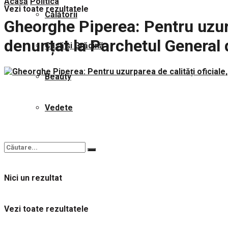
Acasă
Politica
Vezi toate rezultatele
Călătorii
Gheorghe Piperea: Pentru uzurp
denunțat la Parchetul General 
Casă și Grădină
Beauty
Vedete
Nici un rezultat
Vezi toate rezultatele