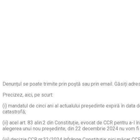
Denunțul se poate trimite prin poștă sau prin email. Găsiți adre
Precizez, aici, pe scurt:
(i) mandatul de cinci ani al actualului președinte expiră în data
catastrofă;
(ii) acel art. 83 alin.2 din Constituție, evocat de CCR pentru a-l
alegerea unui nou președinte; din 22 decembrie 2024 nu vom fi av
(iii) decizia CCR nr.32/2024 înfrânge Constituția; nici măcar CCR