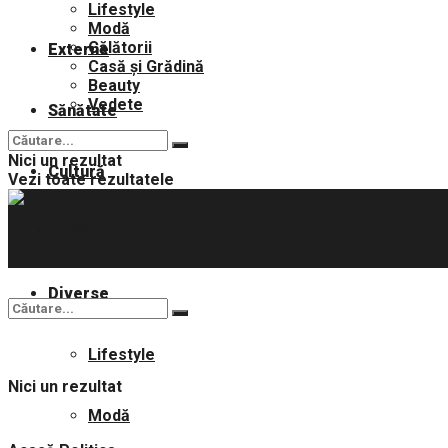
Lifestyle
Modă
Călătorii
Externe
Casă și Grădină
Beauty
Vedete
Sănătate
Nici un rezultat
Cultură
Vezi toate rezultatele
Sport
Diverse
Lifestyle
Nici un rezultat
Modă