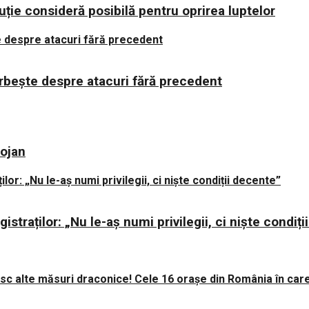
uție consideră posibilă pentru oprirea luptelor
orbește despre atacuri fără precedent
lojan
istraților: „Nu le-aș numi privilegii, ci niște condiț