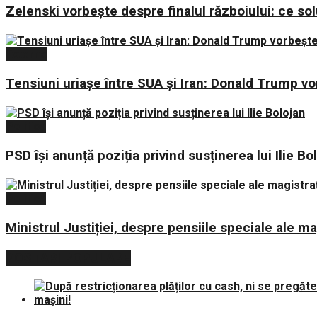
Zelenski vorbește despre finalul războiului: ce sol
Externe
Tensiuni uriașe între SUA și Iran: Donald Trump v
Politica
PSD își anunță poziția privind susținerea lui Ilie Bo
Politica
Ministrul Justiției, despre pensiile speciale ale mag
POSTARI POPULARE