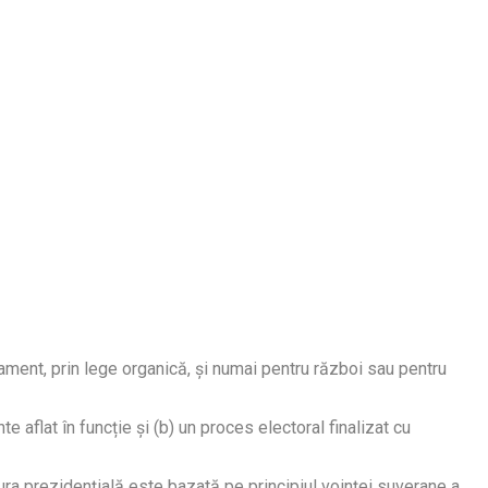
lament, prin lege organică, și numai pentru război sau pentru
 aflat în funcție și (b) un proces electoral finalizat cu
tura prezidențială este bazată pe principiul voinței suverane a