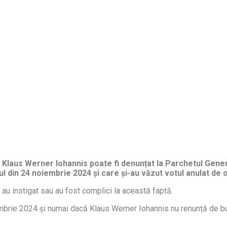
le, Klaus Werner Iohannis poate fi denunțat la Parchetul Gene
ul din 24 noiembrie 2024 și care și-au văzut votul anulat de o
, au instigat sau au fost complici la această faptă.
ie 2024 și numai dacă Klaus Werner Iohannis nu renunță de bună v