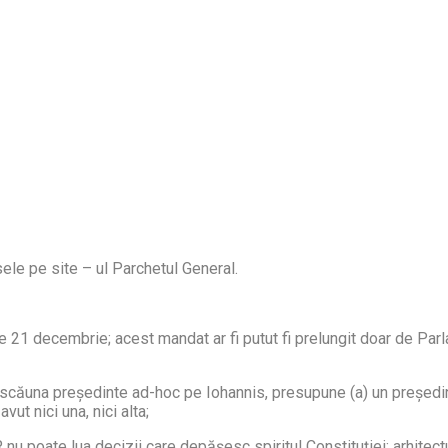
sele pe site – ul Parchetul General.
 de 21 decembrie; acest mandat ar fi putut fi prelungit doar de Par
 înscăuna președinte ad-hoc pe Iohannis, presupune (a) un președinte
ut nici una, nici alta;
 nu poate lua decizii care depășesc spiritul Constituției; arhitec