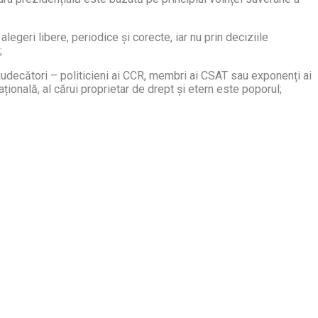
alegeri libere, periodice şi corecte, iar nu prin deciziile
;
nt judecători – politicieni ai CCR, membri ai CSAT sau exponenți ai
ională, al cărui proprietar de drept și etern este poporul;