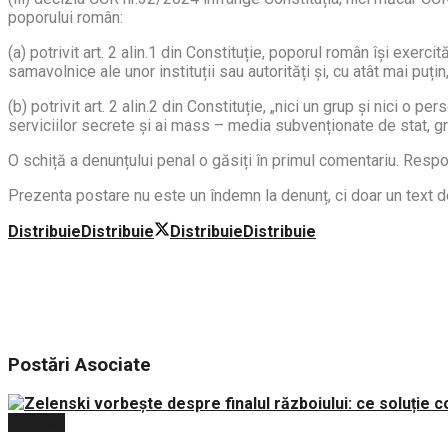
poporului român:
(a) potrivit art. 2 alin.1 din Constituție, poporul român își exerci
samavolnice ale unor instituții sau autorități și, cu atât mai puțin
(b) potrivit art. 2 alin.2 din Constituție, „nici un grup şi nici 
serviciilor secrete și ai mass – media subvenționate de stat, gr
O schiță a denunțului penal o găsiți în primul comentariu. Respo
Prezenta postare nu este un îndemn la denunț, ci doar un text de 
Distribuie
Distribuie
Distribuie
Distribuie
Postări
Asociate
Politica