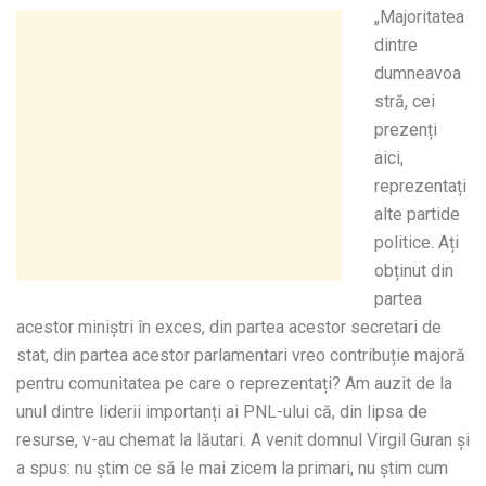
„Majoritatea
dintre
dumneavoa
stră, cei
prezenți
aici,
reprezentați
alte partide
politice. Ați
obținut din
partea
acestor miniștri în exces, din partea acestor secretari de
stat, din partea acestor parlamentari vreo contribuție majoră
pentru comunitatea pe care o reprezentați? Am auzit de la
unul dintre liderii importanți ai PNL-ului că, din lipsa de
resurse, v-au chemat la lăutari. A venit domnul Virgil Guran și
a spus: nu știm ce să le mai zicem la primari, nu știm cum