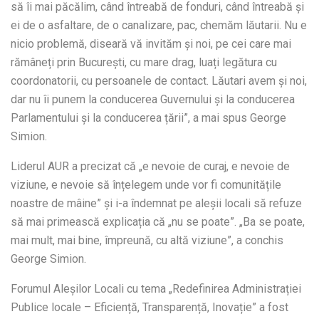
să îi mai păcălim, când întreabă de fonduri, când întreabă și
ei de o asfaltare, de o canalizare, pac, chemăm lăutarii. Nu e
nicio problemă, diseară vă invităm și noi, pe cei care mai
rămâneți prin București, cu mare drag, luați legătura cu
coordonatorii, cu persoanele de contact. Lăutari avem și noi,
dar nu îi punem la conducerea Guvernului și la conducerea
Parlamentului și la conducerea țării”, a mai spus George
Simion.
Liderul AUR a precizat că „e nevoie de curaj, e nevoie de
viziune, e nevoie să înțelegem unde vor fi comunitățile
noastre de mâine” și i-a îndemnat pe aleșii locali să refuze
să mai primească explicația că „nu se poate”. „Ba se poate,
mai mult, mai bine, împreună, cu altă viziune”, a conchis
George Simion.
Forumul Aleșilor Locali cu tema „Redefinirea Administrației
Publice locale – Eficiență, Transparență, Inovație” a fost