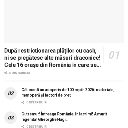
După restricționarea plăților cu cash,
ni se pregătesc alte măsuri draconice!
Cele 16 orașe din România în care se
dorește aplicarea sistemului 0 carne, 0
0 DISTRIBUIRI
lactate, 0 mașini!
Cât costă un acoperiș de 100 mp în 2026: materiale,
manoperă și factori de preț
0 DISTRIBUIRI
Cutremur! Întreaga Românie, în lacrimi! A murit
legenda! Gheorghe Hagi…
0 DISTRIBUIRI