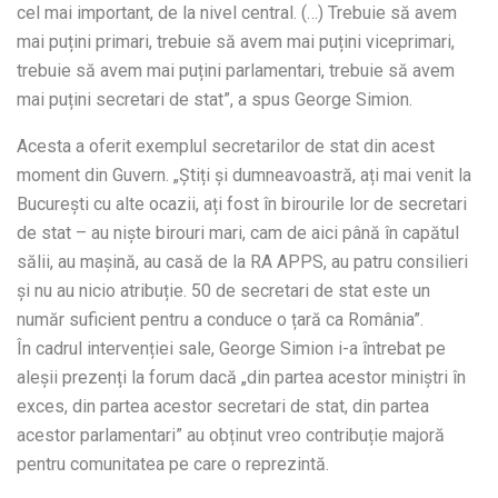
cel mai important, de la nivel central. (…) Trebuie să avem
mai puțini primari, trebuie să avem mai puțini viceprimari,
trebuie să avem mai puțini parlamentari, trebuie să avem
mai puțini secretari de stat”, a spus George Simion.
Acesta a oferit exemplul secretarilor de stat din acest
moment din Guvern. „Știți și dumneavoastră, ați mai venit la
București cu alte ocazii, ați fost în birourile lor de secretari
de stat – au niște birouri mari, cam de aici până în capătul
sălii, au mașină, au casă de la RA APPS, au patru consilieri
și nu au nicio atribuție. 50 de secretari de stat este un
număr suficient pentru a conduce o țară ca România”.
În cadrul intervenției sale, George Simion i-a întrebat pe
aleșii prezenți la forum dacă „din partea acestor miniștri în
exces, din partea acestor secretari de stat, din partea
acestor parlamentari” au obținut vreo contribuție majoră
pentru comunitatea pe care o reprezintă.