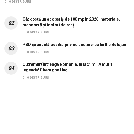
dorește aplicarea sistemului 0 carne, 0
0 DISTRIBUIRI
lactate, 0 mașini!
Cât costă un acoperiș de 100 mp în 2026: materiale,
manoperă și factori de preț
0 DISTRIBUIRI
PSD își anunță poziția privind susținerea lui Ilie Bolojan
0 DISTRIBUIRI
Cutremur! Întreaga Românie, în lacrimi! A murit
legenda! Gheorghe Hagi…
0 DISTRIBUIRI