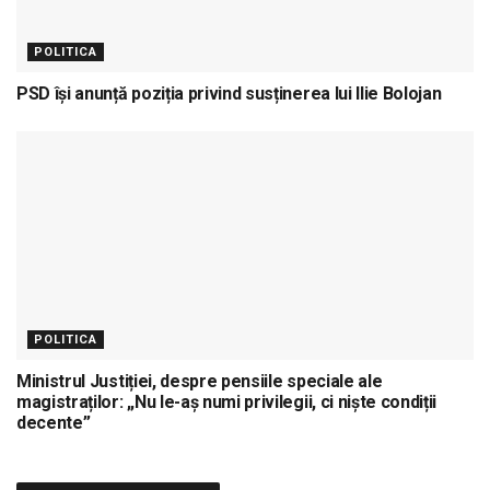
POLITICA
PSD își anunță poziția privind susținerea lui Ilie Bolojan
POLITICA
Ministrul Justiției, despre pensiile speciale ale
magistraților: „Nu le-aș numi privilegii, ci niște condiții
decente”