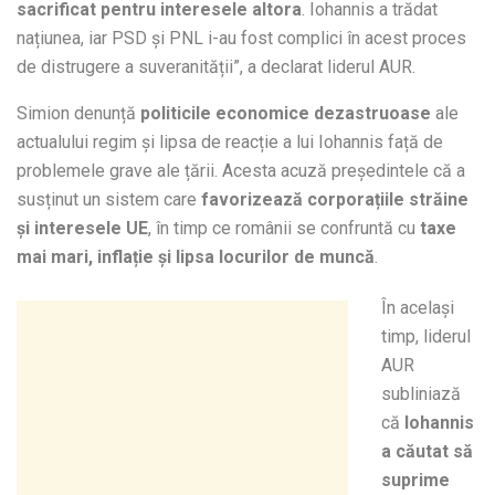
sacrificat pentru interesele altora
. Iohannis a trădat
națiunea, iar PSD și PNL i-au fost complici în acest proces
de distrugere a suveranității”, a declarat liderul AUR.
Simion denunță
politicile economice dezastruoase
ale
actualului regim și lipsa de reacție a lui Iohannis față de
problemele grave ale țării. Acesta acuză președintele că a
susținut un sistem care
favorizează corporațiile străine
și interesele UE
, în timp ce românii se confruntă cu
taxe
mai mari, inflație și lipsa locurilor de muncă
.
În același
timp, liderul
AUR
subliniază
că
Iohannis
a căutat să
suprime