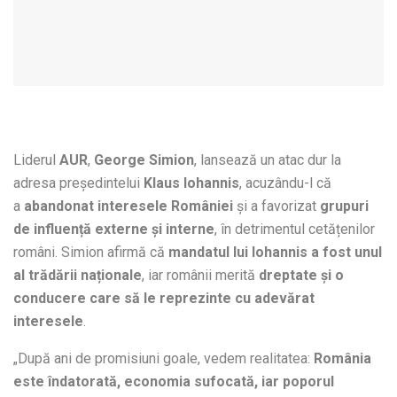
Liderul
AUR
,
George Simion
, lansează un atac dur la
adresa președintelui
Klaus Iohannis
, acuzându-l că
a
abandonat interesele României
și a favorizat
grupuri
de influență externe și interne
, în detrimentul cetățenilor
români. Simion afirmă că
mandatul lui Iohannis a fost unul
al trădării naționale
, iar românii merită
dreptate și o
conducere care să le reprezinte cu adevărat
interesele
.
„După ani de promisiuni goale, vedem realitatea:
România
este îndatorată, economia sufocată, iar poporul