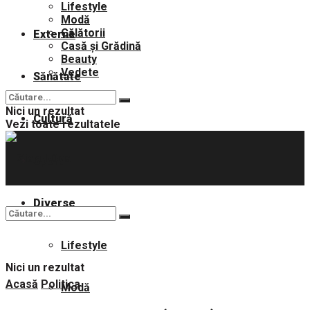
Lifestyle
Modă
Călătorii
Externe
Casă și Grădină
Beauty
Vedete
Sănătate
Nici un rezultat
Cultură
Vezi toate rezultatele
Sport
Diverse
Lifestyle
Nici un rezultat
Acasă
Politica
Modă