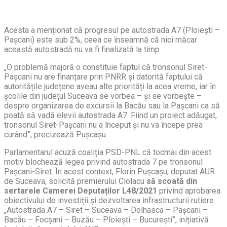
Acesta a menționat că progresul pe autostrada A7 (Ploiești –
Pașcani) este sub 2%, ceea ce înseamnă că nici măcar
această autostradă nu va fi finalizată la timp.
„O problemă majoră o constituie faptul că tronsonul Siret-
Pașcani nu are finanțare prin PNRR și datorită faptului că
autoritățile județene aveau alte priorități la acea vreme, iar în
școlile din județul Suceava se vorbea – și se vorbește –
despre organizarea de excursii la Bacău sau la Pașcani ca să
poată să vadă elevii autostrada A7. Fiind un proiect adăugat,
tronsonul Siret-Pașcani nu a început și nu va începe prea
curând”, precizează Pușcașu.
Parlamentarul acuză coaliția PSD-PNL că tocmai din acest
motiv blochează legea privind autostrada 7 pe tronsonul
Pașcani-Siret. În acest context, Florin Pușcașu, deputat AUR
de Suceava, solicită premierului Ciolacu
să scoată din
sertarele Camerei Deputaților L48/2021
privind aprobarea
obiectivului de investiții și dezvoltarea infrastructurii rutiere
„Autostrada A7 – Siret – Suceava – Dolhasca – Paşcani –
Bacău – Focșani – Buzău – Ploiești – Bucureşti”, inițiativă