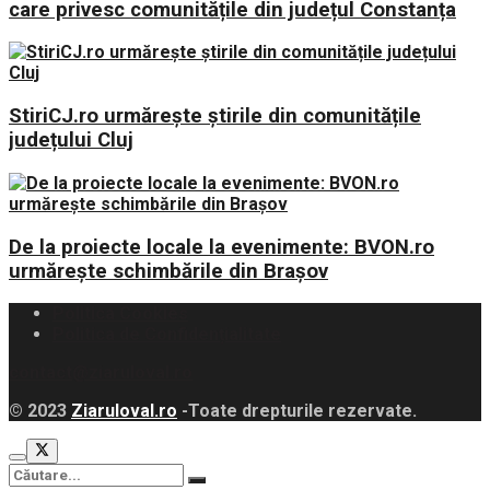
care privesc comunitățile din județul Constanța
StiriCJ.ro urmărește știrile din comunitățile
județului Cluj
De la proiecte locale la evenimente: BVON.ro
urmărește schimbările din Brașov
Politica Cookies
Politica de Confidențialitate
contact@ziaruloval.ro
© 2023
Ziaruloval.ro
-Toate drepturile rezervate.