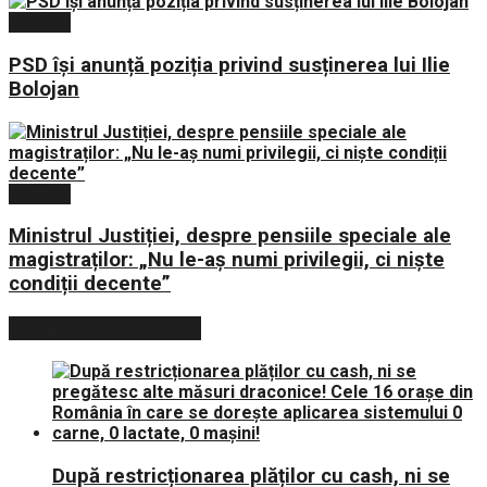
Politica
PSD își anunță poziția privind susținerea lui Ilie
Bolojan
Politica
Ministrul Justiției, despre pensiile speciale ale
magistraților: „Nu le-aș numi privilegii, ci niște
condiții decente”
POSTARI POPULARE
După restricționarea plăților cu cash, ni se