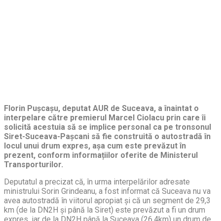
Florin Pușcașu, deputat AUR de Suceava, a înaintat o
interpelare către premierul Marcel Ciolacu prin care îi
solicită acestuia să se implice personal ca pe tronsonul
Siret-Suceava-Pașcani să fie construită o autostradă în
locul unui drum expres, așa cum este prevăzut în
prezent, conform informațiilor oferite de Ministerul
Transporturilor.
Deputatul a precizat că, în urma interpelărilor adresate
ministrului Sorin Grindeanu, a fost informat că Suceava nu va
avea autostradă în viitorul apropiat și că un segment de 29,3
km (de la DN2H și până la Siret) este prevăzut a fi un drum
expres, iar de la DN2H până la Suceava (26,4km) un drum de