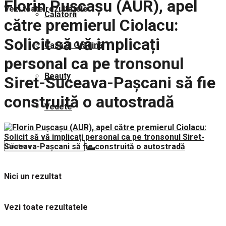
Florin Pușcașu (AUR), apel
Vezi toate rezultatele
Călătorii
către premierul Ciolacu:
Solicit să vă implicați
Casă și Grădină
personal ca pe tronsonul
Beauty
Siret-Suceava-Pașcani să fie
construită o autostradă
Vedete
Nici un rezultat
Vezi toate rezultatele