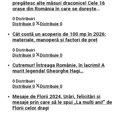
pregătesc alte măsuri draconice! Cele 16
orașe din România în care se dorește
aplicarea sistemului 0 carne, 0 lactate, 0
0 Distribuiri
mașini!
Distribuie
0
Distribuie
0
Cât costă un acoperiș de 100 mp în 2026:
materiale, manoperă și factori de preț
0 Distribuiri
Distribuie
0
Distribuie
0
Cutremur! Întreaga Românie, în lacrimi! A
murit legenda! Gheorghe Hagi…
0 Distribuiri
Distribuie
0
Distribuie
0
Mesaje de Florii 2024. Urări, felicitări și
mesaje prin care să le spui „La mulți ani!” de
Florii celor dragi