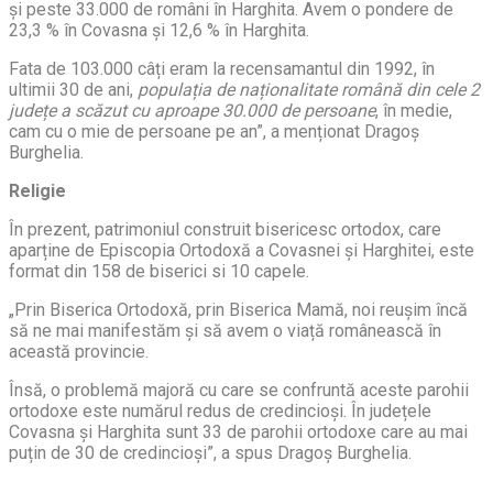
și peste 33.000 de români în Harghita. Avem o pondere de
23,3 % în Covasna și 12,6 % în Harghita.
Fata de 103.000 câți eram la recensamantul din 1992, în
ultimii 30 de ani,
populația de naționalitate română din cele 2
județe a scăzut cu aproape 30.000 de persoane
, în medie,
cam cu o mie de persoane pe an”, a menționat Dragoș
Burghelia.
Religie
În prezent, patrimoniul construit bisericesc ortodox, care
aparține de Episcopia Ortodoxă a Covasnei și Harghitei, este
format din 158 de biserici si 10 capele.
„Prin Biserica Ortodoxă, prin Biserica Mamă, noi reușim încă
să ne mai manifestăm și să avem o viață românească în
această provincie.
Însă, o problemă majoră cu care se confruntă aceste parohii
ortodoxe este numărul redus de credincioși. În județele
Covasna și Harghita sunt 33 de parohii ortodoxe care au mai
puțin de 30 de credincioși”, a spus Dragoș Burghelia.