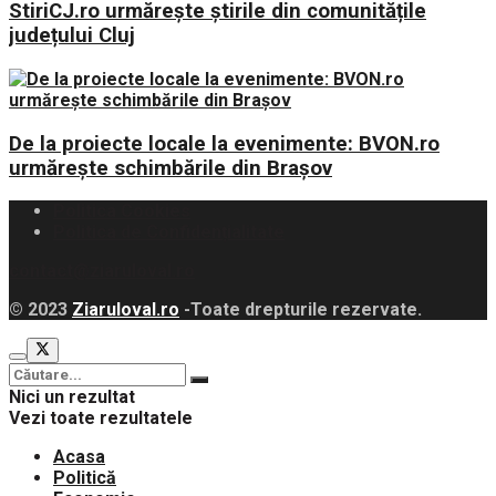
StiriCJ.ro urmărește știrile din comunitățile
județului Cluj
De la proiecte locale la evenimente: BVON.ro
urmărește schimbările din Brașov
Politica Cookies
Politica de Confidențialitate
contact@ziaruloval.ro
© 2023
Ziaruloval.ro
-Toate drepturile rezervate.
Nici un rezultat
Vezi toate rezultatele
Acasa
Politică