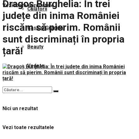
Dragoș Burghelia: În trei
Vezi toate rezultatele
Călătorii
județe din inima României
riscăm să pierim. Românii
Casă și Grădină
sunt discriminați în propria
Beauty
țară!
Vedete
Nici un rezultat
Vezi toate rezultatele