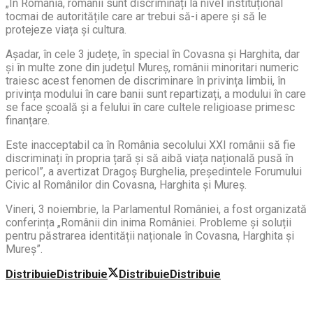
„În România, românii sunt discriminați la nivel instituțional
tocmai de autoritățile care ar trebui să-i apere și să le
protejeze viața și cultura.
Așadar, în cele 3 județe, în special în Covasna și Harghita, dar
și în multe zone din județul Mureș, românii minoritari numeric
traiesc acest fenomen de discriminare în privința limbii, în
privința modului în care banii sunt repartizați, a modului în care
se face școală și a felului în care cultele religioase primesc
finanțare.
Este inacceptabil ca în România secolului XXI românii să fie
discriminați în propria țară și să aibă viața națională pusă în
pericol”, a avertizat Dragoș Burghelia, preşedintele Forumului
Civic al Românilor din Covasna, Harghita şi Mureş.
Vineri, 3 noiembrie, la Parlamentul României, a fost organizată
conferința „Românii din inima României. Probleme și soluții
pentru păstrarea identității naționale în Covasna, Harghita și
Mureș”.
Distribuie
Distribuie
Distribuie
Distribuie