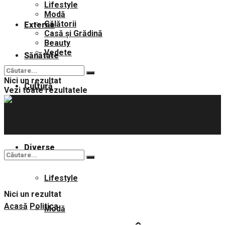
Lifestyle
Modă
Călătorii
Externe
Casă și Grădină
Beauty
Vedete
Sănătate
Nici un rezultat
Cultură
Vezi toate rezultatele
Sport
Diverse
Lifestyle
Nici un rezultat
Acasă
Politica
Modă