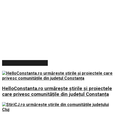
ARTICOLE RECENTE
HelloConstanta.ro urmărește știrile și proiectele
care privesc comunitățile din județul Constanța