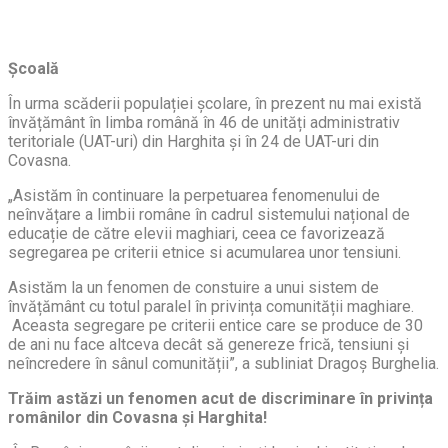
Școală
În urma scăderii populației școlare, în prezent nu mai există
învățământ în limba română în 46 de unități administrativ
teritoriale (UAT-uri) din Harghita și în 24 de UAT-uri din
Covasna.
„Asistăm în continuare la perpetuarea fenomenului de
neînvățare a limbii române în cadrul sistemului național de
educație de către elevii maghiari, ceea ce favorizează
segregarea pe criterii etnice si acumularea unor tensiuni.
Asistăm la un fenomen de constuire a unui sistem de
învățământ cu totul paralel în privința comunității maghiare.
Aceasta segregare pe criterii entice care se produce de 30
de ani nu face altceva decât să genereze frică, tensiuni și
neîncredere în sânul comunității”, a subliniat Dragoș Burghelia.
Trăim astăzi un fenomen acut de discriminare în privința
românilor din Covasna și Harghita!