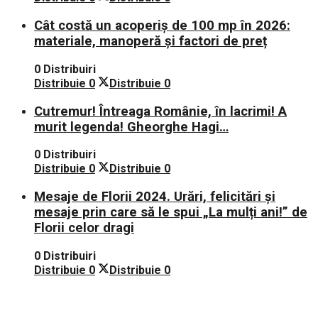
Cât costă un acoperiș de 100 mp în 2026:
materiale, manoperă și factori de preț
0 Distribuiri
Distribuie
0
Distribuie
0
Cutremur! Întreaga Românie, în lacrimi! A
murit legenda! Gheorghe Hagi…
0 Distribuiri
Distribuie
0
Distribuie
0
Mesaje de Florii 2024. Urări, felicitări și
mesaje prin care să le spui „La mulți ani!” de
Florii celor dragi
0 Distribuiri
Distribuie
0
Distribuie
0