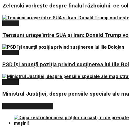
Zelenski vorbește despre finalul războiului: ce sol
Externe
Tensiuni uriașe între SUA și Iran: Donald Trump v
Politica
PSD își anunță poziția privind susținerea lui Ilie Bo
Politica
Ministrul Justiției, despre pensiile speciale ale mag
POSTARI POPULARE