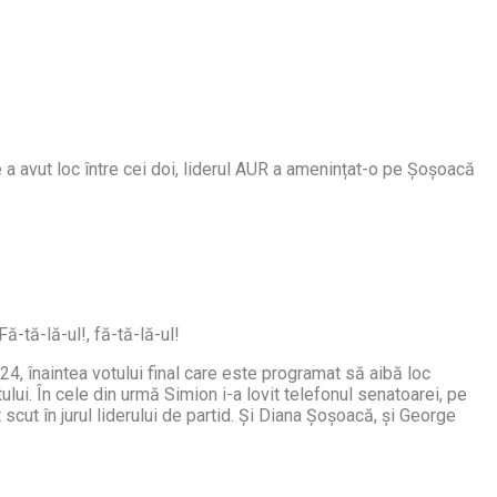
 a avut loc între cei doi, liderul AUR a amenințat-o pe Șoșoacă
ă-tă-lă-ul!, fă-tă-lă-ul!
, înaintea votului final care este programat să aibă loc
tului. În cele din urmă Simion i-a lovit telefonul senatoarei, pe
cut în jurul liderului de partid. Și Diana Șoșoacă, și George