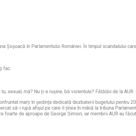
ana Șoșoacă în Parlamentului României. În timpul scandalului care
i fac.
, sexual, mă? Nu ți-e rușine, bă violentule? Fătălăii de la AUR. F
runtat marți în ședința dedicată dezbaterii bugetului pentru 2024
ncercat să-i rupă afișul pe care îl ținea în mână la tribuna Parlamen
ze foarte de aproape de George Simion, iar membrii AUR au făcut s