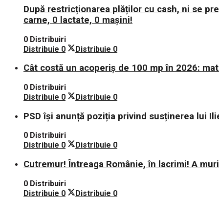
După restricționarea plăților cu cash, ni se p
carne, 0 lactate, 0 mașini!
0 Distribuiri
Distribuie
0
Distribuie
0
Cât costă un acoperiș de 100 mp în 2026: mate
0 Distribuiri
Distribuie
0
Distribuie
0
PSD își anunță poziția privind susținerea lui Il
0 Distribuiri
Distribuie
0
Distribuie
0
Cutremur! Întreaga Românie, în lacrimi! A mu
0 Distribuiri
Distribuie
0
Distribuie
0