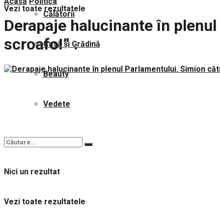
Acasă
Politica
Vezi toate rezultatele
Călătorii
Derapaje halucinante în plenul
scroafo!” .
Casă și Grădină
Beauty
Vedete
Nici un rezultat
Vezi toate rezultatele