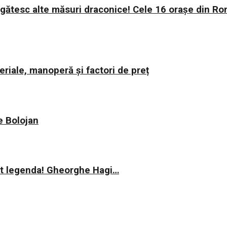
regătesc alte măsuri draconice! Cele 16 orașe din Ro
riale, manoperă și factori de preț
ie Bolojan
rit legenda! Gheorghe Hagi…