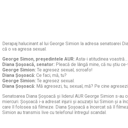
Derapaj halucinant al lui George Simion la adresa senatoarei Di
că o va agresa sexual.
George Simon, președintele AUR:
Asta-i atitudinea voastră…
Diana Șoșoacă, senator:
Pleacă de lângă mine, că nu știu ce-ț
George Simion:
Te agresez sexual, scroafo!
Diana Șoșoacă:
Ce faci, mă, tu?
George Simion:
Te agresez sexual.
Diana Șoșoacă:
Mă agresezi, tu, sexual, mă? Pe cine agresezi tu
Senatoarea Diana Șoșoacă și liderul AUR George Simion s-au conf
miercuri. Șoșoacă i-a adresat injurii și acuzații lui Simion și a î
care îl folosea să filmeze. Diana Șoșoacă a încercat să îl filme
Simion au transmis live cu telefonul întregul scandal.