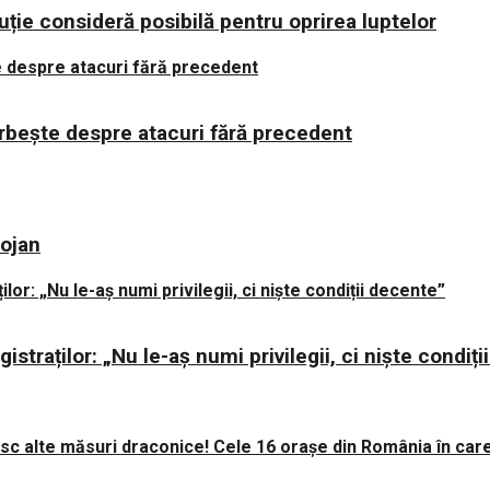
uție consideră posibilă pentru oprirea luptelor
orbește despre atacuri fără precedent
lojan
istraților: „Nu le-aș numi privilegii, ci niște condiț