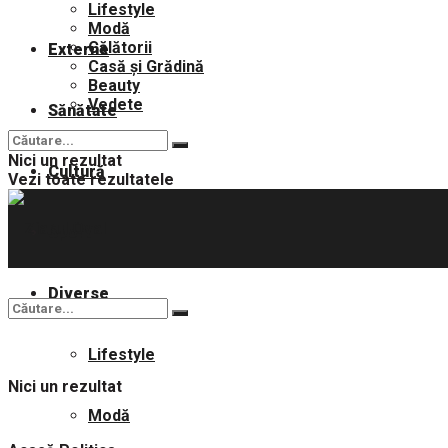
Lifestyle
Modă
Călătorii
Externe
Casă și Grădină
Beauty
Vedete
Sănătate
Nici un rezultat
Cultură
Vezi toate rezultatele
Sport
Diverse
Lifestyle
Nici un rezultat
Modă