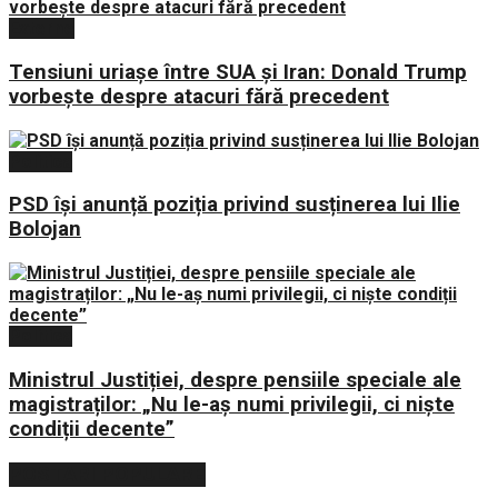
Externe
Tensiuni uriașe între SUA și Iran: Donald Trump
vorbește despre atacuri fără precedent
Politica
PSD își anunță poziția privind susținerea lui Ilie
Bolojan
Politica
Ministrul Justiției, despre pensiile speciale ale
magistraților: „Nu le-aș numi privilegii, ci niște
condiții decente”
POSTARI POPULARE