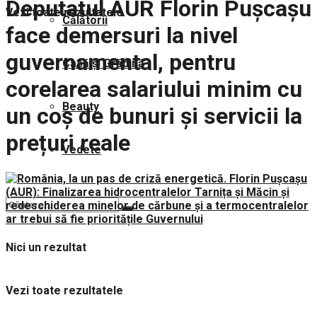
Deputatul AUR Florin Pușcașu
Vezi toate rezultatele
Călătorii
face demersuri la nivel
guvernamental, pentru
Casă și Grădină
corelarea salariului minim cu
Beauty
un coș de bunuri și servicii la
prețuri reale
Vedete
Nici un rezultat
Vezi toate rezultatele