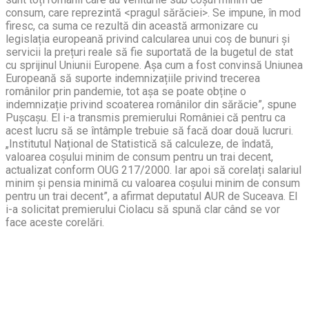
consum, care reprezintă <pragul sărăciei>. Se impune, în mod
firesc, ca suma ce rezultă din această armonizare cu
legislația europeană privind calcularea unui coș de bunuri și
servicii la prețuri reale să fie suportată de la bugetul de stat
cu sprijinul Uniunii Europene. Așa cum a fost convinsă Uniunea
Europeană să suporte indemnizațiile privind trecerea
românilor prin pandemie, tot așa se poate obține o
indemnizație privind scoaterea românilor din sărăcie”, spune
Pușcașu. El i-a transmis premierului României că pentru ca
acest lucru să se întâmple trebuie să facă doar două lucruri.
„Institutul Național de Statistică să calculeze, de îndată,
valoarea coșului minim de consum pentru un trai decent,
actualizat conform OUG 217/2000. Iar apoi să corelați salariul
minim și pensia minimă cu valoarea coșului minim de consum
pentru un trai decent”, a afirmat deputatul AUR de Suceava. El
i-a solicitat premierului Ciolacu să spună clar când se vor
face aceste corelări.