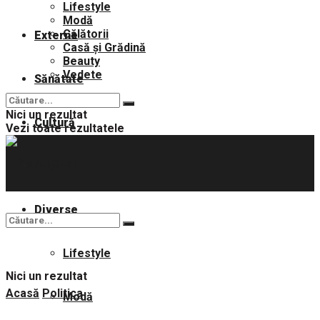
Lifestyle
Modă
Călătorii
Externe
Casă și Grădină
Beauty
Vedete
Sănătate
Nici un rezultat
Cultură
Vezi toate rezultatele
Sport
Diverse
Lifestyle
Nici un rezultat
Acasă
Politica
Modă