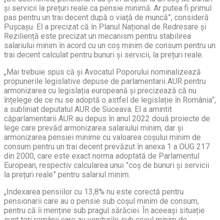
și servicii la prețuri reale ca pensie minimă. Ar putea fi primul
pas pentru un trai decent după o viață de muncă”, consideră
Pușcașu. El a precizat că în Planul Național de Redresare și
Reziliență este precizat un mecanism pentru stabilirea
salariului minim în acord cu un coș minim de consum pentru un
trai decent calculat pentru bunuri și servicii, la prețuri reale.
„Mai trebuie spus că și Avocatul Poporului nominalizează
propunerile legislative depuse de parlamentarii AUR pentru
armonizarea cu legislația europeană și precizează că nu
înțelege de ce nu se adoptă o astfel de legislație în România”,
a subliniat deputatul AUR de Suceava. El a amintit
căparlamentarii AUR au depus în anul 2022 două proiecte de
lege care prevăd armonizarea salariului minim, dar și
armonizarea pensiei minime cu valoarea coșului minim de
consum pentru un trai decent prevăzut în anexa 1 a OUG 217
din 2000, care este exact norma adoptată de Parlamentul
European, respectiv calcularea unui ”coș de bunuri și servicii
la prețuri reale” pentru salariul minim.
„Indexarea pensiilor cu 13,8% nu este corectă pentru
pensionarii care au o pensie sub coșul minim de consum,
pentru că îi menține sub pragul sărăciei. În aceeași situație
sunt toți românii care au veniturile sub coșul minim de