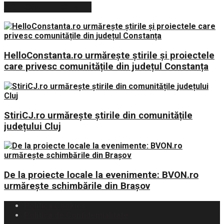
ARTICOLE RECENTE
HelloConstanta.ro urmărește știrile și proiectele
care privesc comunitățile din județul Constanța
StiriCJ.ro urmărește știrile din comunitățile
județului Cluj
De la proiecte locale la evenimente: BVON.ro
urmărește schimbările din Brașov
Politica Cookies
Politica de Confidențialitate