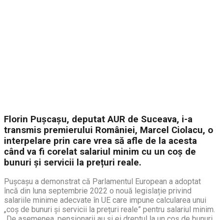
Florin Pușcașu, deputat AUR de Suceava, i-a
transmis premierului României, Marcel Ciolacu, o
interpelare prin care vrea să afle de la acesta
când va fi corelat salariul minim cu un coș de
bunuri și servicii la prețuri reale.
Pușcașu a demonstrat că Parlamentul European a adoptat
încă din luna septembrie 2022 o nouă legislație privind
salariile minime adecvate în UE care impune calcularea unui
„coș de bunuri și servicii la prețuri reale” pentru salariul minim.
„De asemenea, pensionarii au și ei dreptul la un coș de bunuri