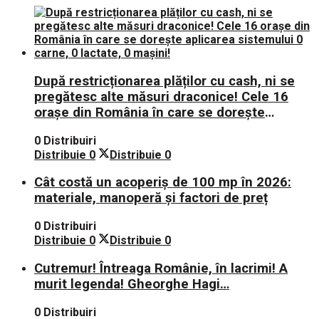
După restricționarea plăților cu cash, ni se
pregătesc alte măsuri draconice! Cele 16
orașe din România în care se dorește
aplicarea sistemului 0 carne, 0 lactate, 0
0 Distribuiri
mașini!
Distribuie
0
Distribuie
0
Cât costă un acoperiș de 100 mp în 2026:
materiale, manoperă și factori de preț
0 Distribuiri
Distribuie
0
Distribuie
0
Cutremur! Întreaga Românie, în lacrimi! A
murit legenda! Gheorghe Hagi…
0 Distribuiri