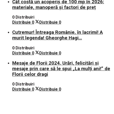
Cât costă un acoperiș de 100 mp în 2026:
materiale, manoperă și factori de preț
0 Distribuiri
Distribuie
0
Distribuie
0
Cutremur! Întreaga Românie, în lacrimi! A
murit legenda! Gheorghe Hagi…
0 Distribuiri
Distribuie
0
Distribuie
0
Mesaje de Florii 2024. Urări, felicitări și
mesaje prin care să le spui „La mulți ani!” de
Florii celor dragi
0 Distribuiri
Distribuie
0
Distribuie
0