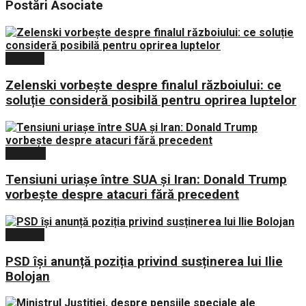
Postări
Asociate
Politica
Zelenski vorbește despre finalul războiului: ce
soluție consideră posibilă pentru oprirea luptelor
Externe
Tensiuni uriașe între SUA și Iran: Donald Trump
vorbește despre atacuri fără precedent
Politica
PSD își anunță poziția privind susținerea lui Ilie
Bolojan