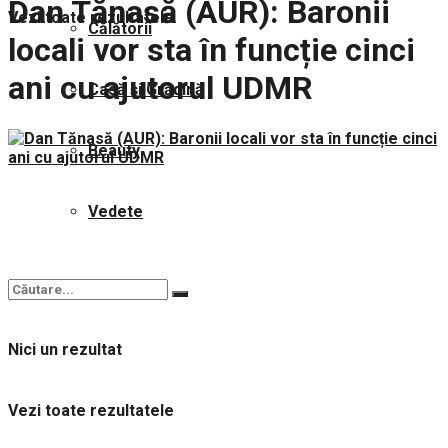
Dan Tănasă (AUR): Baronii
Vezi toate rezultatele
Călătorii
locali vor sta în funcție cinci
ani cu ajutorul UDMR
Casă și Grădină
Beauty
Vedete
Nici un rezultat
Vezi toate rezultatele