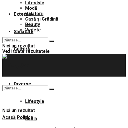
Lifestyle
Modă
Călătorii
Externe
Casă și Grădină
Beauty
Vedete
Sănătate
Nici un rezultat
Cultură
Vezi toate rezultatele
Sport
Diverse
Lifestyle
Nici un rezultat
Acasă
Politica
Modă