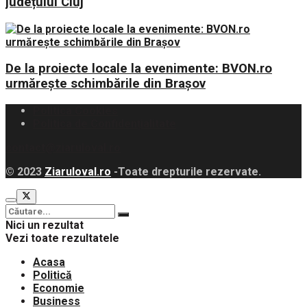
județului Cluj
De la proiecte locale la evenimente: BVON.ro
urmărește schimbările din Brașov
Politica Cookies
Politica de Confidențialitate
contact@ziaruloval.ro
© 2023
Ziaruloval.ro
-Toate drepturile rezervate.
Nici un rezultat
Vezi toate rezultatele
Acasa
Politică
Economie
Business