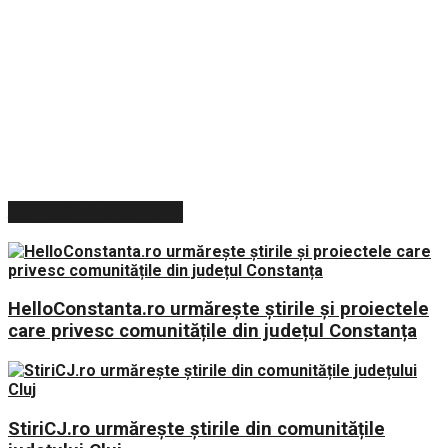
ARTICOLE RECENTE
HelloConstanta.ro urmărește știrile și proiectele
care privesc comunitățile din județul Constanța
StiriCJ.ro urmărește știrile din comunitățile