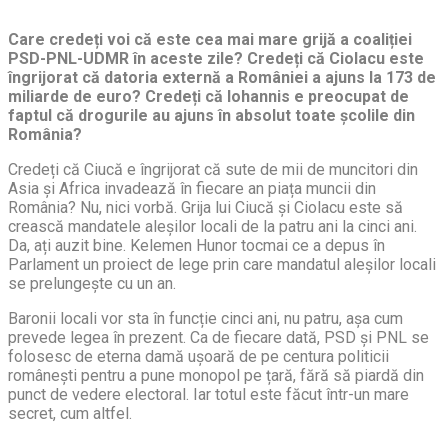
Care credeți voi că este cea mai mare grijă a coaliției
PSD-PNL-UDMR în aceste zile? Credeți că Ciolacu este
îngrijorat că datoria externă a României a ajuns la 173 de
miliarde de euro? Credeți că Iohannis e preocupat de
faptul că drogurile au ajuns în absolut toate școlile din
România?
Credeți că Ciucă e îngrijorat că sute de mii de muncitori din
Asia și Africa invadează în fiecare an piața muncii din
România? Nu, nici vorbă. Grija lui Ciucă și Ciolacu este să
crească mandatele aleșilor locali de la patru ani la cinci ani.
Da, ați auzit bine. Kelemen Hunor tocmai ce a depus în
Parlament un proiect de lege prin care mandatul aleșilor locali
se prelungește cu un an.
Baronii locali vor sta în funcție cinci ani, nu patru, așa cum
prevede legea în prezent. Ca de fiecare dată, PSD și PNL se
folosesc de eterna damă ușoară de pe centura politicii
românești pentru a pune monopol pe țară, fără să piardă din
punct de vedere electoral. Iar totul este făcut într-un mare
secret, cum altfel.