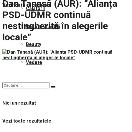
Dan Tanasă (AUR): ”Alianța
Vezi toate rezultatele
Călătorii
PSD-UDMR continuă
nestingherită în alegerile
Casă și Grădină
locale”
Beauty
Vedete
Nici un rezultat
Vezi toate rezultatele