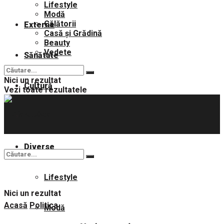
Lifestyle
Modă
Călătorii
Externe
Casă și Grădină
Beauty
Vedete
Sănătate
Nici un rezultat
Cultură
Vezi toate rezultatele
Sport
Diverse
Lifestyle
Nici un rezultat
Acasă
Politica
Modă