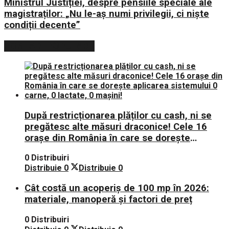
Ministrul Justiției, despre pensiile speciale ale
magistraților: „Nu le-aș numi privilegii, ci niște
condiții decente”
POSTARI POPULARE
După restricționarea plăților cu cash, ni se
pregătesc alte măsuri draconice! Cele 16
orașe din România în care se dorește
aplicarea sistemului 0 carne, 0 lactate, 0
0 Distribuiri
mașini!
Distribuie
0
Distribuie
0
Cât costă un acoperiș de 100 mp în 2026:
materiale, manoperă și factori de preț
0 Distribuiri