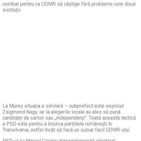
combat pentru ca UDMR să câștige fără probleme cele două
instituții.
La Mureș situația e similară – subprefect este veșnicul
Zsigmond Nagy, iar la alegerile locale au ales să pună
candidați de carton sau „independenți”. Toată această tactică
a PSD este pentru a încurca partidele românești în
Transilvania, astfel încât să facă un culoar facil UDMR-ului.
PSD-ul lui Marcel Ciolacu tranzacționează electoral