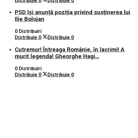
Distribuie
0
Distribuie
0
PSD își anunță poziția privind susținerea lui
Ilie Bolojan
0 Distribuiri
Distribuie
0
Distribuie
0
Cutremur! Întreaga Românie, în lacrimi! A
murit legenda! Gheorghe Hagi…
0 Distribuiri
Distribuie
0
Distribuie
0