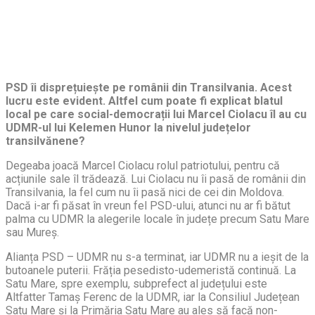
PSD îi disprețuiește pe românii din Transilvania. Acest
lucru este evident. Altfel cum poate fi explicat blatul
local pe care social-democrații lui Marcel Ciolacu îl au cu
UDMR-ul lui Kelemen Hunor la nivelul județelor
transilvănene?
Degeaba joacă Marcel Ciolacu rolul patriotului, pentru că
acțiunile sale îl trădează. Lui Ciolacu nu îi pasă de românii din
Transilvania, la fel cum nu îi pasă nici de cei din Moldova.
Dacă i-ar fi păsat în vreun fel PSD-ului, atunci nu ar fi bătut
palma cu UDMR la alegerile locale în județe precum Satu Mare
sau Mureș.
Alianța PSD – UDMR nu s-a terminat, iar UDMR nu a ieșit de la
butoanele puterii. Frăția pesedisto-udemeristă continuă. La
Satu Mare, spre exemplu, subprefect al județului este
Altfatter Tamaș Ferenc de la UDMR, iar la Consiliul Județean
Satu Mare și la Primăria Satu Mare au ales să facă non-