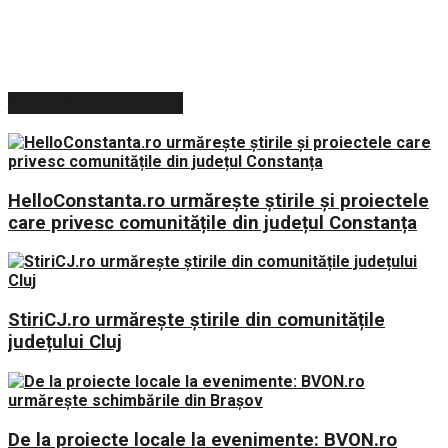
ARTICOLE RECENTE
HelloConstanta.ro urmărește știrile și proiectele
care privesc comunitățile din județul Constanța
StiriCJ.ro urmărește știrile din comunitățile
județului Cluj
De la proiecte locale la evenimente: BVON.ro