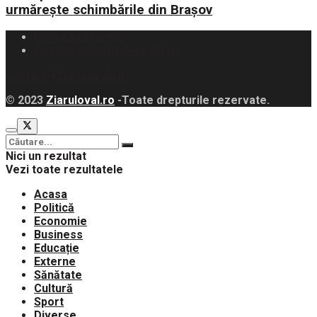
urmărește schimbările din Brașov
Politica Cookies
Politica de Confidențialitate
contact@ziaruloval.ro
© 2023
Ziaruloval.ro
-Toate drepturile rezervate.
Nici un rezultat
Vezi toate rezultatele
Acasa
Politică
Economie
Business
Educație
Externe
Sănătate
Cultură
Sport
Diverse