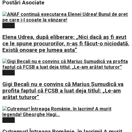
Postări
Asociate
Sport
Elena Udrea, după eliberare: „Nici dacă aş fi avut
ce le spune procurorilor, n-aş fi făcut-o niciodată.
Există onoare pe lumea asta”
Sport
Gigi Becali nu e convins că Marius Șumudică va
profita faptul că FCSB a luat deja titlul: „Le-am
arătat tuturor”
Sport
Cutremur! Întreaga Românie, în lacrimi! A murit