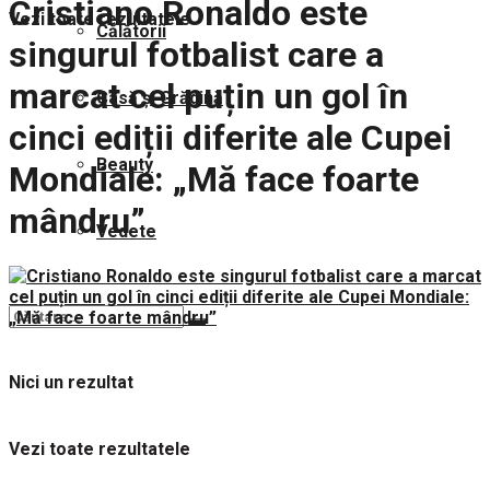
Cristiano Ronaldo este
Vezi toate rezultatele
Călătorii
singurul fotbalist care a
marcat cel puțin un gol în
Casă și Grădină
cinci ediții diferite ale Cupei
Beauty
Mondiale: „Mă face foarte
mândru”
Vedete
Nici un rezultat
Vezi toate rezultatele