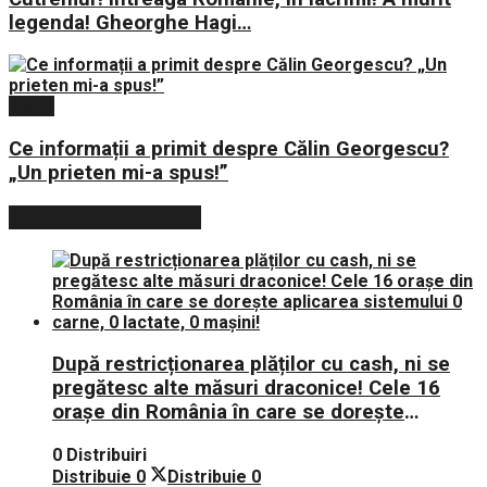
legenda! Gheorghe Hagi…
Sport
Ce informații a primit despre Călin Georgescu?
„Un prieten mi-a spus!”
POSTARI POPULARE
După restricționarea plăților cu cash, ni se
pregătesc alte măsuri draconice! Cele 16
orașe din România în care se dorește
aplicarea sistemului 0 carne, 0 lactate, 0
0 Distribuiri
mașini!
Distribuie
0
Distribuie
0