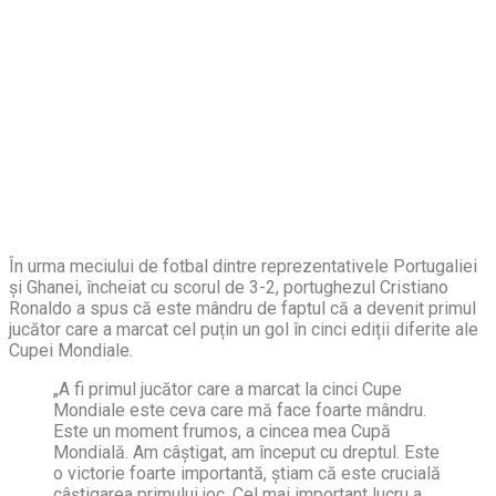
În urma meciului de fotbal dintre reprezentativele Portugaliei
și Ghanei, încheiat cu scorul de 3-2, portughezul Cristiano
Ronaldo a spus că este mândru de faptul că a devenit primul
jucător care a marcat cel puțin un gol în cinci ediții diferite ale
Cupei Mondiale.
„A fi primul jucător care a marcat la cinci Cupe
Mondiale este ceva care mă face foarte mândru.
Este un moment frumos, a cincea mea Cupă
Mondială. Am câştigat, am început cu dreptul. Este
o victorie foarte importantă, ştiam că este crucială
câştigarea primului joc. Cel mai important lucru a