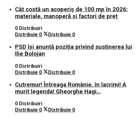
Cât costă un acoperiș de 100 mp în 2026:
materiale, manoperă și factori de preț
0 Distribuiri
Distribuie
0
Distribuie
0
PSD își anunță poziția privind susținerea lui
Ilie Bolojan
0 Distribuiri
Distribuie
0
Distribuie
0
Cutremur! Întreaga Românie, în lacrimi! A
murit legenda! Gheorghe Hagi…
0 Distribuiri
Distribuie
0
Distribuie
0