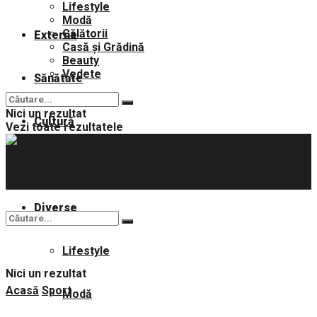
Lifestyle
Modă
Călătorii
Externe
Casă și Grădină
Beauty
Vedete
Sănătate
Nici un rezultat
Cultură
Vezi toate rezultatele
Sport
Diverse
Lifestyle
Nici un rezultat
Acasă
Sport
Modă