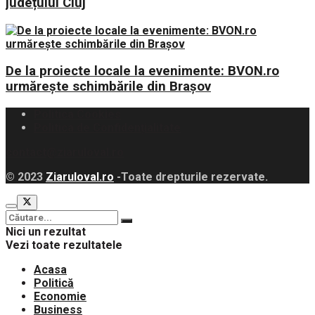
județului Cluj
De la proiecte locale la evenimente: BVON.ro
urmărește schimbările din Brașov
Politica Cookies
Politica de Confidențialitate
contact@ziaruloval.ro
© 2023
Ziaruloval.ro
-Toate drepturile rezervate.
Nici un rezultat
Vezi toate rezultatele
Acasa
Politică
Economie
Business