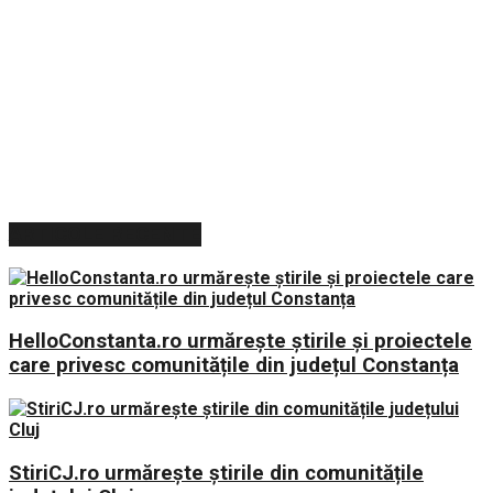
ARTICOLE RECENTE
HelloConstanta.ro urmărește știrile și proiectele
care privesc comunitățile din județul Constanța
StiriCJ.ro urmărește știrile din comunitățile