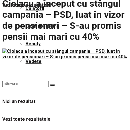
Ciolacu a început cu stângul
Vezi toate rezultatele
Călătorii
campania – PSD, luat în vizor
de pensionari – S-au promis
Casă și Grădină
pensii mai mari cu 40%
Beauty
Vedete
Nici un rezultat
Vezi toate rezultatele