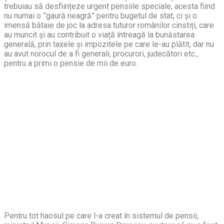
trebuiau să desființeze urgent pensiile speciale, acesta fiind
nu numai o ”gaură neagră” pentru bugetul de stat, ci și o
imensă bătaie de joc la adresa tuturor românilor cinstiți, care
au muncit și au contribuit o viață întreagă la bunăstarea
generală, prin taxele și impozitele pe care le-au plătit, dar nu
au avut norocul de a fi generali, procurori, judecători etc.,
pentru a primi o pensie de mii de euro.
Pentru tot haosul pe care l-a creat în sistemul de pensii,