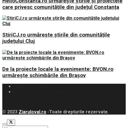
HelloConstanta.ro urmărește știrile și proiectele
care privesc comunitățile din județul Constanța
StiriCJ.ro urmărește știrile din comunitățile
județului Cluj
De la proiecte locale la evenimente: BVON.ro
urmărește schimbările din Brașov
Politica Cookies
Politica de Confidențialitate
contact@ziaruloval.ro
© 2023
Ziaruloval.ro
-Toate drepturile rezervate.