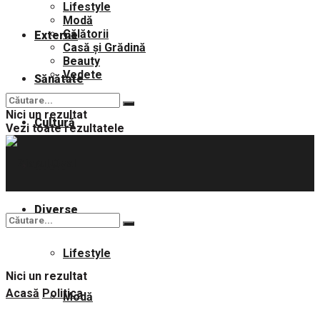
Lifestyle
Modă
Călătorii
Externe
Casă și Grădină
Beauty
Vedete
Sănătate
Nici un rezultat
Cultură
Vezi toate rezultatele
Sport
Diverse
Lifestyle
Nici un rezultat
Acasă
Politica
Modă