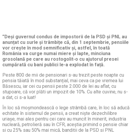
”Deși guvernul condus de impostorii de la PSD și PNL au
anunțat cu surle și trâmbițe că, din 1 septembrie, pensiile
vor crește în mod semnificativ și, astfel, în toată
România va curge numai miere și lapte, minciuna
grosolană pe care au rostogolit-o cu ajutorul presei
cumpărată cu bani publici le-a explodat în față.
Peste 800 de mii de pensionari s-au trezit peste noapte cu
pensia tăiată în mod substanțial, mai ceva ca pe vremea lui
Băsescu, iar cei cu pensii peste 2.000 de lei au aflat, cu
stupoare, că vor plăti un impozit de 10%. Cu alte cuvine, nu s-
a dat, ci s-a luat!
În loc să moșmondească o lege strâmbă care, în loc să aducă
echitate în sistemul de pensii, a creat niște dezechilibre
uriașe, mai ales pentru cei care au muncit în minerit, industria
nucleară, petrolieră sau în CFR, aceștia primind o pensie chiar
și cu 25% sau 50% mai mică, bandiții de la PSD și PNL