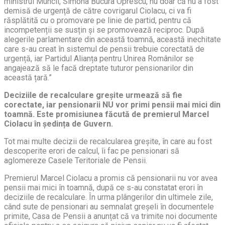
ministrul Muncii, Simona Bucura Oprescu, nu doar că nu a fost
demisă de urgență de către covrigarul Ciolacu, ci va fi
răsplătită cu o promovare pe linie de partid, pentru că
incompetenții se susțin și se promovează reciproc. După
alegerile parlamentare din această toamnă, această inechitate
care s-au creat în sistemul de pensii trebuie corectată de
urgență, iar Partidul Alianța pentru Unirea Românilor se
angajează să le facă dreptate tuturor pensionarilor din
această țară.”
Deciziile de recalculare greșite urmează să fie
corectate, iar pensionarii NU vor primi pensii mai mici din
toamnă. Este promisiunea făcută de premierul Marcel
Ciolacu în ședința de Guvern.
Tot mai multe decizii de recalcularea greșite, în care au fost
descoperite erori de calcul, îi fac pe pensionari să
aglomereze Casele Teritoriale de Pensii.
Premierul Marcel Ciolacu a promis că pensionarii nu vor avea
pensii mai mici în toamnă, după ce s-au constatat erori în
deciziile de recalculare. În urma plângerilor din ultimele zile,
când sute de pensionari au semnalat greșeli în documentele
primite, Casa de Pensii a anunțat că va trimite noi documente