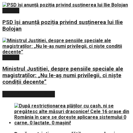
Politica
PSD își anunță poziția privind susținerea lui Ilie
Bolojan
Politica
Ministrul Justiției, despre pensiile speciale ale
magistraților: „Nu le-aș numi privilegii, ci niște
condiții decente”
POSTARI POPULARE