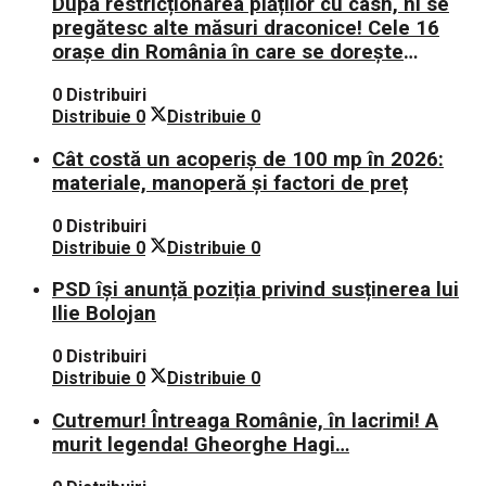
După restricționarea plăților cu cash, ni se
pregătesc alte măsuri draconice! Cele 16
orașe din România în care se dorește
aplicarea sistemului 0 carne, 0 lactate, 0
0 Distribuiri
mașini!
Distribuie
0
Distribuie
0
Cât costă un acoperiș de 100 mp în 2026:
materiale, manoperă și factori de preț
0 Distribuiri
Distribuie
0
Distribuie
0
PSD își anunță poziția privind susținerea lui
Ilie Bolojan
0 Distribuiri
Distribuie
0
Distribuie
0
Cutremur! Întreaga Românie, în lacrimi! A
murit legenda! Gheorghe Hagi…