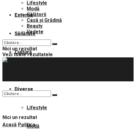
Lifestyle
Modă
Călătorii
Externe
Casă și Grădină
Beauty
Vedete
Sănătate
Nici un rezultat
Cultură
Vezi toate rezultatele
Sport
Diverse
Lifestyle
Nici un rezultat
Acasă
Politica
Modă