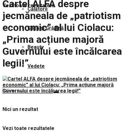
Cartel ALFA despre
Vezi toate rezultatele
Călătorii
jecmăneala de „patriotism
economic” al lui Ciolacu:
Casă și Grădină
„Prima acțiune majoră
Beauty
Guvernului este încălcarea
legii!”
Vedete
Nici un rezultat
Vezi toate rezultatele