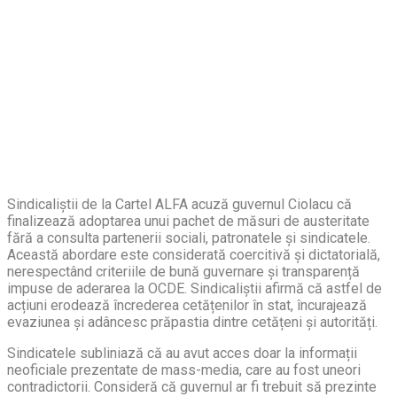
Sindicaliștii de la Cartel ALFA acuză guvernul Ciolacu că
finalizează adoptarea unui pachet de măsuri de austeritate
fără a consulta partenerii sociali, patronatele și sindicatele.
Această abordare este considerată coercitivă și dictatorială,
nerespectând criteriile de bună guvernare și transparență
impuse de aderarea la OCDE. Sindicaliștii afirmă că astfel de
acțiuni erodează încrederea cetățenilor în stat, încurajează
evaziunea și adâncesc prăpastia dintre cetățeni și autorități.
Sindicatele subliniază că au avut acces doar la informații
neoficiale prezentate de mass-media, care au fost uneori
contradictorii. Consideră că guvernul ar fi trebuit să prezinte