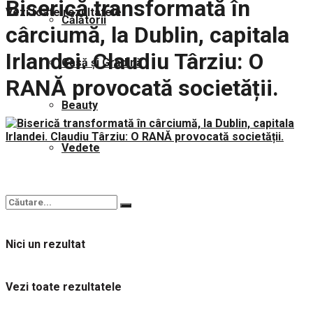
Biserică transformată în
Vezi toate rezultatele
Călătorii
cârciumă, la Dublin, capitala
Irlandei. Claudiu Târziu: O
Casă și Grădină
RANĂ provocată societății.
Beauty
Vedete
Nici un rezultat
Vezi toate rezultatele