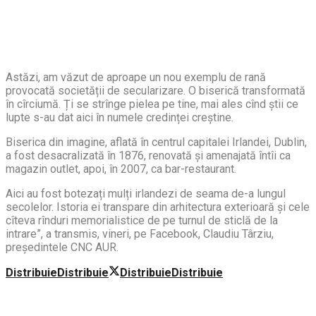
Astăzi, am văzut de aproape un nou exemplu de rană
provocată societății de secularizare. O biserică transformată
în cîrciumă. Ți se strînge pielea pe tine, mai ales cînd știi ce
lupte s-au dat aici în numele credinței creștine.
Biserica din imagine, aflată în centrul capitalei Irlandei, Dublin,
a fost desacralizată în 1876, renovată și amenajată întîi ca
magazin outlet, apoi, în 2007, ca bar-restaurant.
Aici au fost botezați mulți irlandezi de seama de-a lungul
secolelor. Istoria ei transpare din arhitectura exterioară și cele
cîteva rînduri memorialistice de pe turnul de sticlă de la
intrare”, a transmis, vineri, pe Facebook, Claudiu Târziu,
președintele CNC AUR.
Distribuie
Distribuie
Distribuie
Distribuie