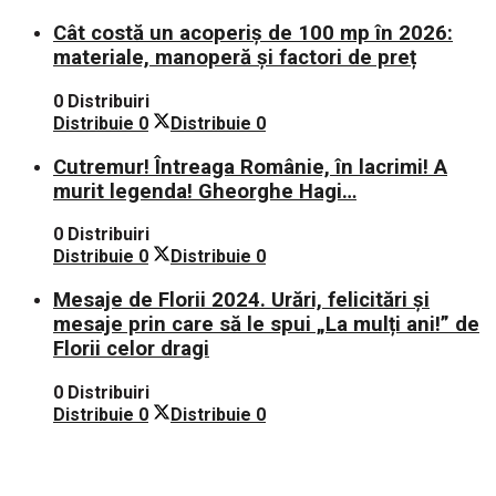
Cât costă un acoperiș de 100 mp în 2026:
materiale, manoperă și factori de preț
0 Distribuiri
Distribuie
0
Distribuie
0
Cutremur! Întreaga Românie, în lacrimi! A
murit legenda! Gheorghe Hagi…
0 Distribuiri
Distribuie
0
Distribuie
0
Mesaje de Florii 2024. Urări, felicitări și
mesaje prin care să le spui „La mulți ani!” de
Florii celor dragi
0 Distribuiri
Distribuie
0
Distribuie
0