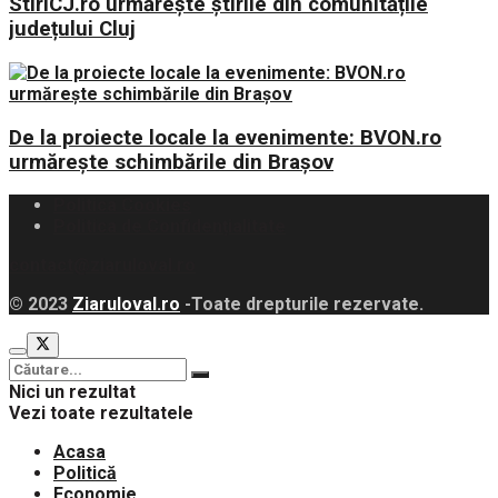
StiriCJ.ro urmărește știrile din comunitățile
județului Cluj
De la proiecte locale la evenimente: BVON.ro
urmărește schimbările din Brașov
Politica Cookies
Politica de Confidențialitate
contact@ziaruloval.ro
© 2023
Ziaruloval.ro
-Toate drepturile rezervate.
Nici un rezultat
Vezi toate rezultatele
Acasa
Politică
Economie