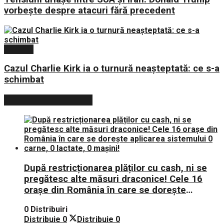
vorbește despre atacuri fără precedent
Externe
Cazul Charlie Kirk ia o turnură neașteptată: ce s-a
schimbat
POSTARI POPULARE
După restricționarea plăților cu cash, ni se
pregătesc alte măsuri draconice! Cele 16
orașe din România în care se dorește
aplicarea sistemului 0 carne, 0 lactate, 0
0 Distribuiri
mașini!
Distribuie
0
Distribuie
0