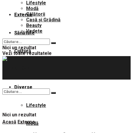
Lifestyle
Modă
Călătorii
Externe
Casă și Grădină
Beauty
Vedete
Sănătate
Nici un rezultat
Cultură
Vezi toate rezultatele
Sport
Diverse
Lifestyle
Nici un rezultat
Acasă
Externe
Modă