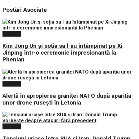
Postări
Asociate
Externe
Kim Jong Un și soția sa l-au întâmpinat pe Xi
Jinping într-o ceremonie impresionantă la
Phenian
Externe
Alertă în apropierea graniței NATO după apariția
unor drone rusești în Letonia
Externe
Tensiuni uriașe între SUA și Iran: Donald Trump