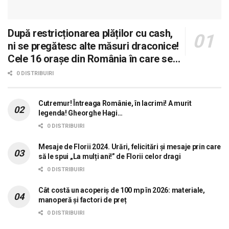
După restricționarea plăților cu cash,
ni se pregătesc alte măsuri draconice!
Cele 16 orașe din România în care se
dorește aplicarea sistemului 0 carne, 0
0 DISTRIBUIRI
lactate, 0 mașini!
Cutremur! Întreaga Românie, în lacrimi! A murit
legenda! Gheorghe Hagi…
0 DISTRIBUIRI
Mesaje de Florii 2024. Urări, felicitări și mesaje prin care
să le spui „La mulți ani!” de Florii celor dragi
0 DISTRIBUIRI
Cât costă un acoperiș de 100 mp în 2026: materiale,
manoperă și factori de preț
0 DISTRIBUIRI