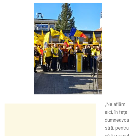
„Ne aflăm
aici, în fața
dumneavoa
stră, pentru
că în primul