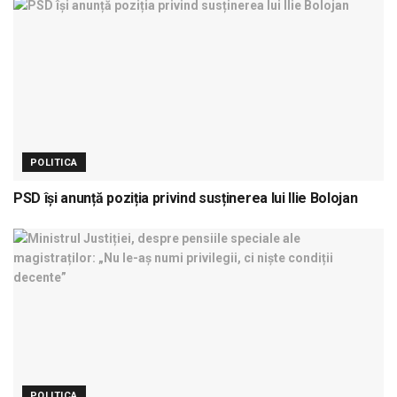
POLITICA
PSD își anunță poziția privind susținerea lui Ilie Bolojan
POLITICA