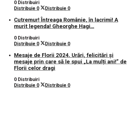
0 Distribuiri
Distribuie
0
Distribuie
0
Cutremur! Întreaga Românie, în lacrimi! A
murit legenda! Gheorghe Hagi…
0 Distribuiri
Distribuie
0
Distribuie
0
Mesaje de Florii 2024. Urări, felicitări și
mesaje prin care să le spui „La mulți ani!” de
Florii celor dragi
0 Distribuiri
Distribuie
0
Distribuie
0