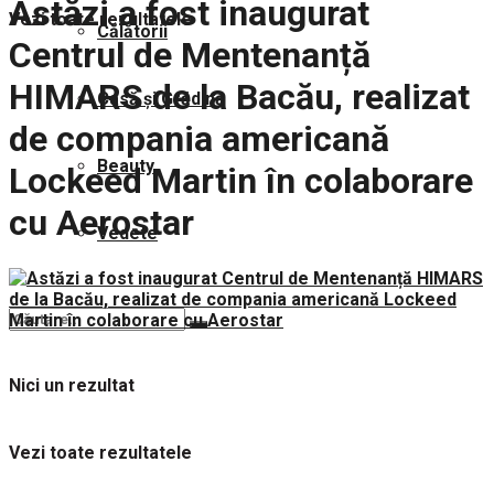
Astăzi a fost inaugurat
Vezi toate rezultatele
Călătorii
Centrul de Mentenanță
HIMARS de la Bacău, realizat
Casă și Grădină
de compania americană
Beauty
Lockeed Martin în colaborare
cu Aerostar
Vedete
Nici un rezultat
Vezi toate rezultatele