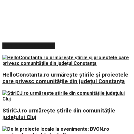
ARTICOLE RECENTE
HelloConstanta.ro urmărește știrile și proiectele
care privesc comunitățile din județul Constanța
StiriCJ.ro urmărește știrile din comunitățile
județului Cluj