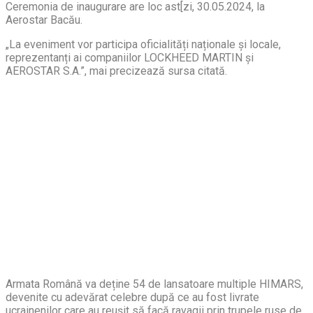
Ceremonia de inaugurare are loc ast[zi, 30.05.2024, la
Aerostar Bacău.
„La eveniment vor participa oficialități naționale și locale,
reprezentanți ai companiilor LOCKHEED MARTIN și
AEROSTAR S.A.”, mai precizează sursa citată.
Armata Română va deține 54 de lansatoare multiple HIMARS,
devenite cu adevărat celebre după ce au fost livrate
ucrainenilor care au reușit să facă ravagii prin trupele ruse de