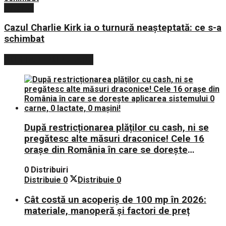
Externe
Cazul Charlie Kirk ia o turnură neașteptată: ce s-a
schimbat
POSTARI POPULARE
După restricționarea plăților cu cash, ni se
pregătesc alte măsuri draconice! Cele 16
orașe din România în care se dorește
aplicarea sistemului 0 carne, 0 lactate, 0
0 Distribuiri
mașini!
Distribuie
0
Distribuie
0
Cât costă un acoperiș de 100 mp în 2026:
materiale, manoperă și factori de preț