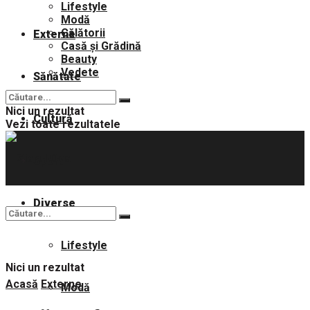
Lifestyle
Modă
Călătorii
Externe
Casă și Grădină
Beauty
Vedete
Sănătate
Nici un rezultat
Cultură
Vezi toate rezultatele
Sport
Diverse
Lifestyle
Nici un rezultat
Acasă
Externe
Modă