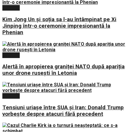
Externe
Kim Jong Un și soția sa l-au întâmpinat pe Xi
Jinping într-o ceremonie impresionantă la
Phenian
Externe
Alertă în apropierea graniței NATO după apariția
unor drone rusești în Letonia
Externe
Tensiuni uriașe între SUA și Iran: Donald Trump
vorbește despre atacuri fără precedent