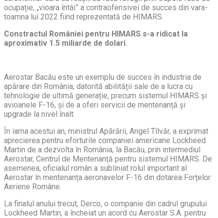
ocupație, „vioara întâi” a contraofensivei de succes din vara-
toamna lui 2022 fiind reprezentată de HIMARS.
Constractul României pentru HIMARS s-a ridicat la
aproximativ 1.5 miliarde de dolari.
Aerostar Bacău este un exemplu de succes în industria de
apărare din România, datorită abilității sale de a lucra cu
tehnologie de ultimă generație, precum sistemul HIMARS și
avioanele F-16, și de a oferi servicii de mentenanță și
upgrade la nivel înalt.
În iarna acestui an, ministrul Apărării, Angel Tîlvăr, a exprimat
aprecierea pentru eforturile companiei americane Lockheed
Martin de a dezvolta în România, la Bacău, prin intermediul
Aerostar, Centrul de Mentenanță pentru sistemul HIMARS. De
asemenea, oficialul român a subliniat rolul important al
Aerostar în mentenanța aeronavelor F-16 din dotarea Forțelor
Aeriene Române.
La finalul anului trecut, Derco, o companie din cadrul grupului
Lockheed Martin, a încheiat un acord cu Aerostar S.A. pentru