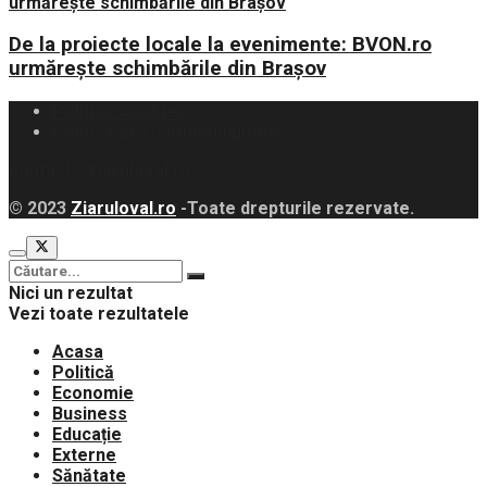
De la proiecte locale la evenimente: BVON.ro
urmărește schimbările din Brașov
Politica Cookies
Politica de Confidențialitate
contact@ziaruloval.ro
© 2023
Ziaruloval.ro
-Toate drepturile rezervate.
Nici un rezultat
Vezi toate rezultatele
Acasa
Politică
Economie
Business
Educație
Externe
Sănătate