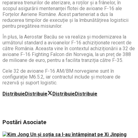
repararea trenurilor de aterizare, a roților și a frânelor, în
scopul asigurării mentenanței flotei de avioane F-16 ale
Forțelor Aeriene Române. Acest parteneriat a dus la
reducerea timpilor de execuție și la îmbunătățirea logisticii
pentru pregătirea misiunilor.
În plus, la Aerostar Bacău se va realiza și modernizarea la
următorul standard a avioanelor F-16 achiziționate recent de
către România. Aceasta vine în contextul achiziționării a 32 de
avioane F-16 Fighting Falcon din Norvegia, la un preț de 388
de milioane de euro, pentru a facilita tranziția către F-35.
Cele 32 de avioane F-16 AM/BM norvegiene sunt în
configurație M6.5.2, iar contractul include și motoare de
rezervă și suport logistic.
Distribuie
Distribuie
Distribuie
Distribuie
Postări
Asociate