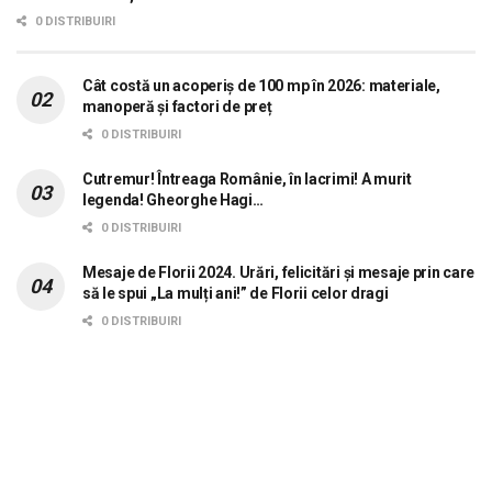
dorește aplicarea sistemului 0 carne, 0
0 DISTRIBUIRI
lactate, 0 mașini!
Cât costă un acoperiș de 100 mp în 2026: materiale,
manoperă și factori de preț
0 DISTRIBUIRI
Cutremur! Întreaga Românie, în lacrimi! A murit
legenda! Gheorghe Hagi…
0 DISTRIBUIRI
Mesaje de Florii 2024. Urări, felicitări și mesaje prin care
să le spui „La mulți ani!” de Florii celor dragi
0 DISTRIBUIRI