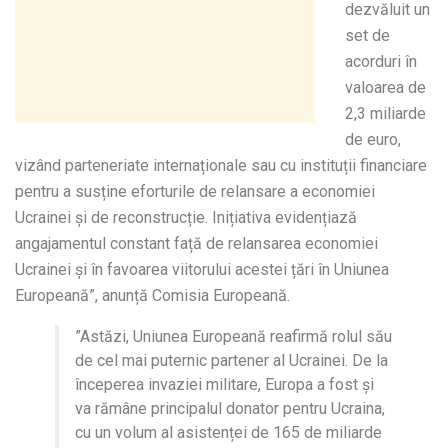
dezvăluit un
set de
acorduri în
valoarea de
2,3 miliarde
de euro,
vizând parteneriate internaționale sau cu instituții financiare
pentru a susține eforturile de relansare a economiei
Ucrainei și de reconstrucție. Inițiativa evidențiază
angajamentul constant față de relansarea economiei
Ucrainei și în favoarea viitorului acestei țări în Uniunea
Europeană”, anunță Comisia Europeană.
”Astăzi, Uniunea Europeană reafirmă rolul său
de cel mai puternic partener al Ucrainei. De la
începerea invaziei militare, Europa a fost și
va rămâne principalul donator pentru Ucraina,
cu un volum al asistenței de 165 de miliarde