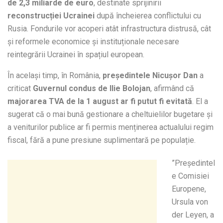
de 2,3 miliarde de euro
, destinate sprijinirii
reconstrucției Ucrainei
după încheierea conflictului cu
Rusia. Fondurile vor acoperi atât infrastructura distrusă, cât
și reformele economice și instituționale necesare
reintegrării Ucrainei în spațiul european.
În același timp, în România,
președintele Nicușor Dan
a
criticat
Guvernul condus de Ilie Bolojan
, afirmând că
majorarea TVA de la 1 august ar fi putut fi evitată
. El a
sugerat că o mai bună gestionare a cheltuielilor bugetare și
a veniturilor publice ar fi permis menținerea actualului regim
fiscal, fără a pune presiune suplimentară pe populație.
”Președintel
e Comisiei
Europene,
Ursula von
der Leyen, a