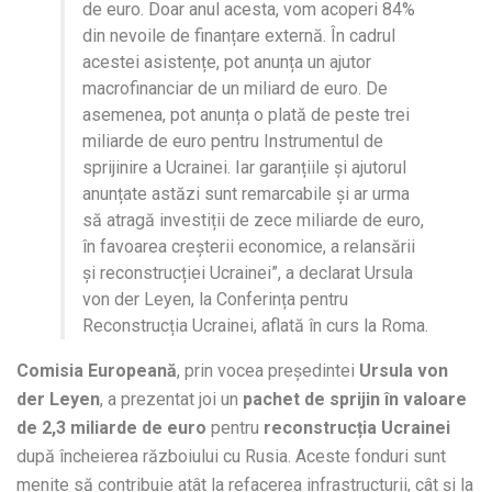
de euro. Doar anul acesta, vom acoperi 84%
din nevoile de finanțare externă. În cadrul
acestei asistențe, pot anunța un ajutor
macrofinanciar de un miliard de euro. De
asemenea, pot anunța o plată de peste trei
miliarde de euro pentru Instrumentul de
sprijinire a Ucrainei. Iar garanțiile și ajutorul
anunțate astăzi sunt remarcabile și ar urma
să atragă investiții de zece miliarde de euro,
în favoarea creșterii economice, a relansării
și reconstrucției Ucrainei”, a declarat Ursula
von der Leyen, la Conferința pentru
Reconstrucția Ucrainei, aflată în curs la Roma.
Comisia Europeană
, prin vocea președintei
Ursula von
der Leyen
, a prezentat joi un
pachet de sprijin în valoare
de 2,3 miliarde de euro
pentru
reconstrucția Ucrainei
după încheierea războiului cu Rusia. Aceste fonduri sunt
menite să contribuie atât la refacerea infrastructurii, cât și la