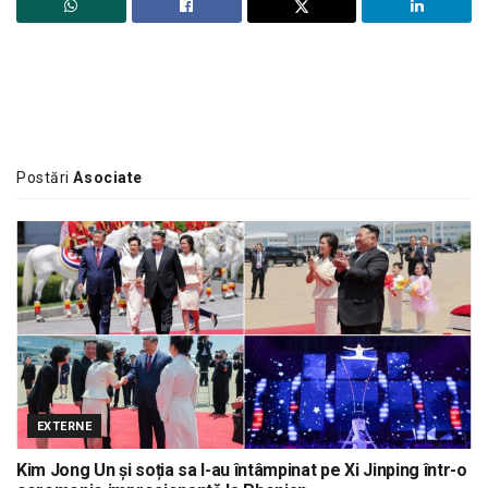
Postări
Asociate
EXTERNE
Kim Jong Un și soția sa l-au întâmpinat pe Xi Jinping într-o