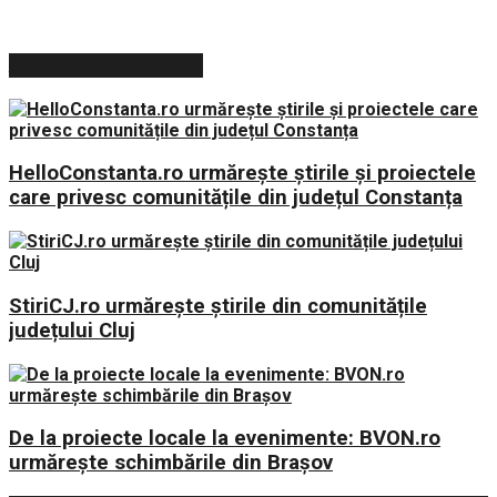
ARTICOLE RECENTE
HelloConstanta.ro urmărește știrile și proiectele
care privesc comunitățile din județul Constanța
StiriCJ.ro urmărește știrile din comunitățile
județului Cluj
De la proiecte locale la evenimente: BVON.ro
urmărește schimbările din Brașov