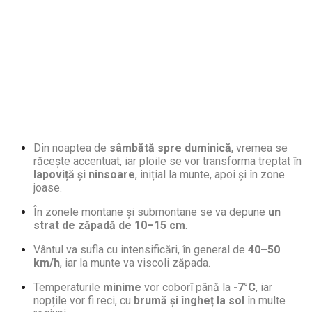
Din noaptea de
sâmbătă spre duminică
, vremea se
răcește accentuat, iar ploile se vor transforma treptat în
lapoviță și ninsoare
, inițial la munte, apoi și în zone
joase.
În zonele montane și submontane se va depune
un
strat de zăpadă de 10–15 cm
.
Vântul va sufla cu intensificări, în general de
40–50
km/h
, iar la munte va viscoli zăpada.
Temperaturile
minime
vor coborî până la
-7°C
, iar
nopțile vor fi reci, cu
brumă și îngheț la sol
în multe