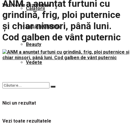
ANM a anunțat furtuni cu
Vezi toate rezultatele
Călătorii
grindină, frig, ploi puternice
și chiar ninsori, până luni.
Casă și Grădină
Cod galben de vânt puternic
Beauty
Vedete
Nici un rezultat
Vezi toate rezultatele