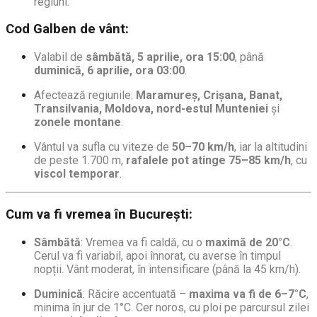
regiuni.
Cod Galben de vânt
:
Valabil de
sâmbătă, 5 aprilie, ora 15:00
, până
duminică, 6 aprilie, ora 03:00
.
Afectează regiunile:
Maramureș, Crișana, Banat,
Transilvania, Moldova, nord-estul Munteniei
și
zonele montane
.
Vântul va sufla cu viteze de
50–70 km/h
, iar la altitudini
de peste 1.700 m,
rafalele pot atinge 75–85 km/h
, cu
viscol temporar
.
Cum va fi vremea în
București
:
Sâmbătă
: Vremea va fi caldă, cu o
maximă de 20°C
.
Cerul va fi variabil, apoi înnorat, cu averse în timpul
nopții. Vânt moderat, în intensificare (până la 45 km/h).
Duminică
: Răcire accentuată –
maxima va fi de 6–7°C
,
minima în jur de 1°C. Cer noros, cu ploi pe parcursul zilei