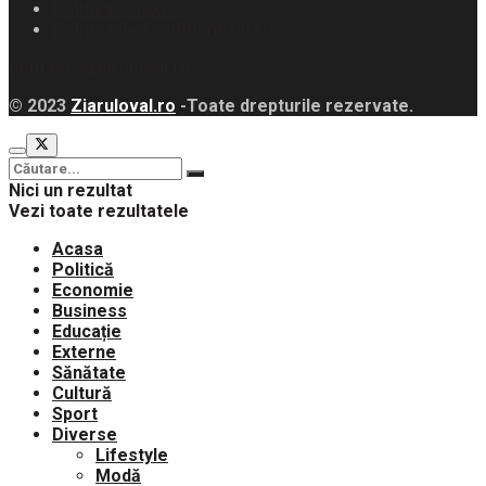
Politica Cookies
Politica de Confidențialitate
contact@ziaruloval.ro
© 2023
Ziaruloval.ro
-Toate drepturile rezervate.
Nici un rezultat
Vezi toate rezultatele
Acasa
Politică
Economie
Business
Educație
Externe
Sănătate
Cultură
Sport
Diverse
Lifestyle
Modă