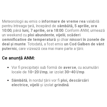
Meteorologii au emis o
informare de vreme rea
valabilă
pentru întreaga țară, începând de
sâmbătă, 5 aprilie, ora
10:00
, până
luni, 7 aprilie, ora 18:00
. Conform ANM, urmează
un weekend cu
ploi abundente
,
vijelii
,
scăderi
semnificative de temperatură
și chiar
ninsori în zonele de
deal și munte
. Totodată, a fost emis
un Cod Galben de vânt
puternic
, care vizează cea mai mare parte a țării.
Ce anunță ANM:
Vor fi precipitații sub formă de
averse
, cu acumulări
locale de
10–20 l/mp
, iar izolat
30–40 l/mp
.
Sâmbătă
, în nordul țării vor fi
ploi, descărcări
electrice, vijelii
și izolat
grindină
.