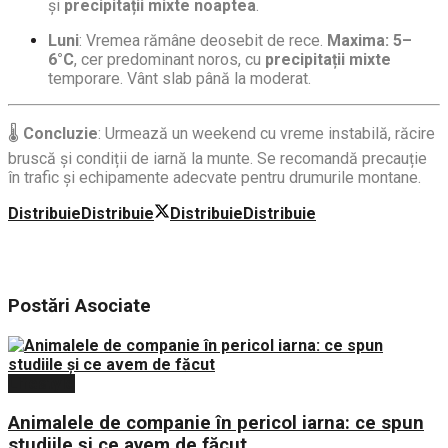
și
precipitații mixte noaptea
.
Luni
: Vremea rămâne deosebit de rece.
Maxima: 5–
6°C
, cer predominant noros, cu
precipitații mixte
temporare. Vânt slab până la moderat.
🌡️
Concluzie
: Urmează un weekend cu vreme instabilă, răcire
bruscă și condiții de iarnă la munte. Se recomandă precauție
în trafic și echipamente adecvate pentru drumurile montane.
Distribuie
Distribuie
Distribuie
Distribuie
Postări
Asociate
Lifestyle
Animalele de companie în pericol iarna: ce spun
studiile şi ce avem de făcut