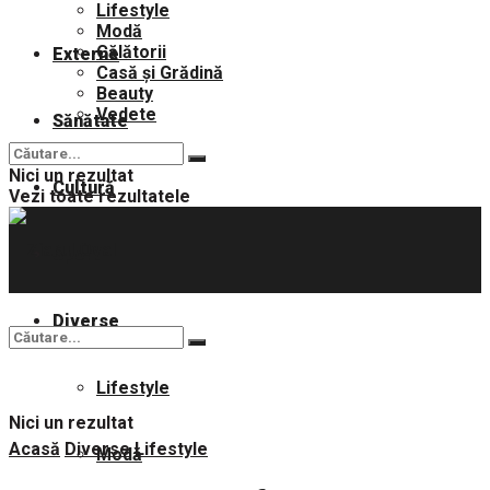
Lifestyle
Modă
Călătorii
Externe
Casă și Grădină
Beauty
Vedete
Sănătate
Nici un rezultat
Cultură
Vezi toate rezultatele
Sport
Diverse
Lifestyle
Nici un rezultat
Acasă
Diverse
Lifestyle
Modă