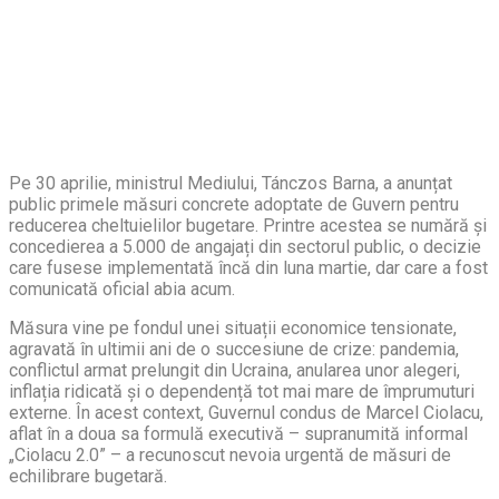
Pe 30 aprilie, ministrul Mediului, Tánczos Barna, a anunțat
public primele măsuri concrete adoptate de Guvern pentru
reducerea cheltuielilor bugetare. Printre acestea se numără și
concedierea a 5.000 de angajați din sectorul public, o decizie
care fusese implementată încă din luna martie, dar care a fost
comunicată oficial abia acum.
Măsura vine pe fondul unei situații economice tensionate,
agravată în ultimii ani de o succesiune de crize: pandemia,
conflictul armat prelungit din Ucraina, anularea unor alegeri,
inflația ridicată și o dependență tot mai mare de împrumuturi
externe. În acest context, Guvernul condus de Marcel Ciolacu,
aflat în a doua sa formulă executivă – supranumită informal
„Ciolacu 2.0” – a recunoscut nevoia urgentă de măsuri de
echilibrare bugetară.