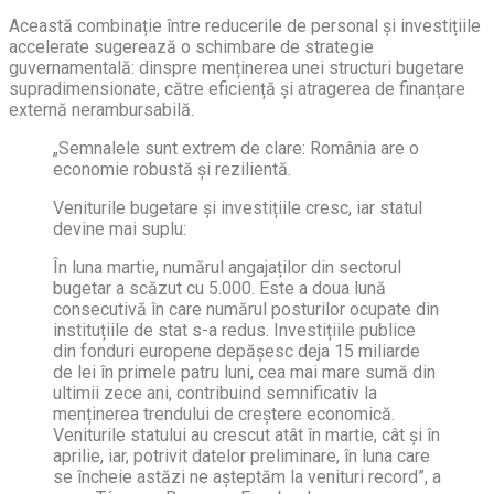
Această combinație între reducerile de personal și investițiile
accelerate sugerează o schimbare de strategie
guvernamentală: dinspre menținerea unei structuri bugetare
supradimensionate, către eficiență și atragerea de finanțare
externă nerambursabilă.
„Semnalele sunt extrem de clare: România are o
economie robustă și rezilientă.
Veniturile bugetare și investițiile cresc, iar statul
devine mai suplu:
În luna martie, numărul angajaților din sectorul
bugetar a scăzut cu 5.000. Este a doua lună
consecutivă în care numărul posturilor ocupate din
instituțiile de stat s-a redus. Investițiile publice
din fonduri europene depășesc deja 15 miliarde
de lei în primele patru luni, cea mai mare sumă din
ultimii zece ani, contribuind semnificativ la
menținerea trendului de creștere economică.
Veniturile statului au crescut atât în martie, cât și în
aprilie, iar, potrivit datelor preliminare, în luna care
se încheie astăzi ne așteptăm la venituri record”, a