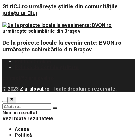
StiriCJ.ro urmărește știrile din comunitățile
județului Cluj
De la proiecte locale la evenimente: BVON.ro
urmărește schimbările din Brașov
Politica Cookies
Politica de Confidențialitate
contact@ziaruloval.ro
© 2023
Ziaruloval.ro
-Toate drepturile rezervate.
Nici un rezultat
Vezi toate rezultatele
Acasa
Politică