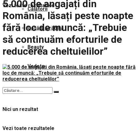
5.000 de angajați din
Vezi toate rezultatele
Călătorii
România, lăsați peste noapte
fără loc de muncă: „Trebuie
Casă și Grădină
să continuăm eforturile de
Beauty
reducerea cheltuielilor”
Vedete
Nici un rezultat
Vezi toate rezultatele