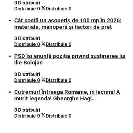
0 Distribuiri
mașini!
Distribuie
0
Distribuie
0
Cât costă un acoperiș de 100 mp în 2026:
materiale, manoperă și factori de preț
0 Distribuiri
Distribuie
0
Distribuie
0
PSD își anunță poziția privind susținerea lui
Ilie Bolojan
0 Distribuiri
Distribuie
0
Distribuie
0
Cutremur! Întreaga Românie, în lacrimi! A
murit legenda! Gheorghe Hagi…
0 Distribuiri
Distribuie
0
Distribuie
0