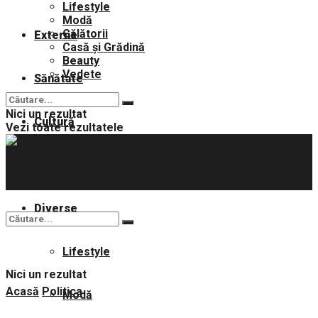
Lifestyle
Modă
Călătorii
Externe
Casă și Grădină
Beauty
Vedete
Sănătate
Nici un rezultat
Cultură
Vezi toate rezultatele
Sport
Diverse
Lifestyle
Nici un rezultat
Acasă
Politica
Modă