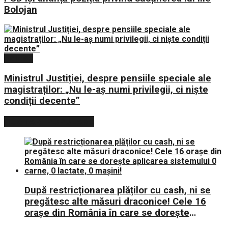
Bolojan
Politica
Ministrul Justiției, despre pensiile speciale ale
magistraților: „Nu le-aș numi privilegii, ci niște
condiții decente”
POSTARI POPULARE
După restricționarea plăților cu cash, ni se
pregătesc alte măsuri draconice! Cele 16
orașe din România în care se dorește
aplicarea sistemului 0 carne, 0 lactate, 0