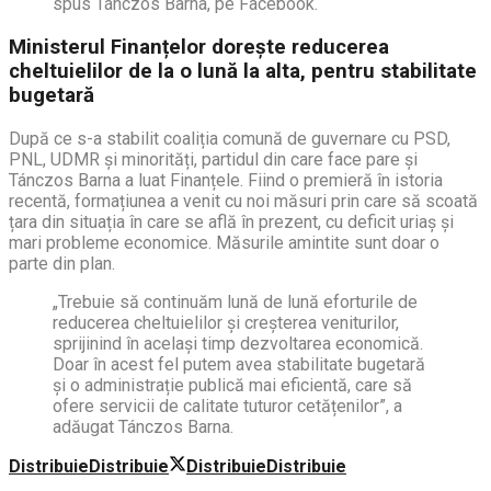
spus Tánczos Barna, pe Facebook.
Ministerul Finanțelor dorește reducerea
cheltuielilor de la o lună la alta, pentru stabilitate
bugetară
După ce s-a stabilit coaliția comună de guvernare cu PSD,
PNL, UDMR și minorități, partidul din care face pare și
Tánczos Barna a luat Finanțele. Fiind o premieră în istoria
recentă, formațiunea a venit cu noi măsuri prin care să scoată
țara din situația în care se află în prezent, cu deficit uriaș și
mari probleme economice. Măsurile amintite sunt doar o
parte din plan.
„Trebuie să continuăm lună de lună eforturile de
reducerea cheltuielilor și creșterea veniturilor,
sprijinind în același timp dezvoltarea economică.
Doar în acest fel putem avea stabilitate bugetară
și o administrație publică mai eficientă, care să
ofere servicii de calitate tuturor cetățenilor”, a
adăugat Tánczos Barna.
Distribuie
Distribuie
Distribuie
Distribuie