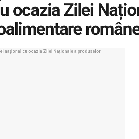
cu ocazia Zilei Națio
oalimentare române