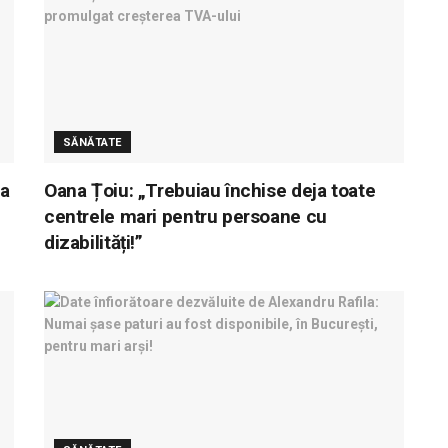
SĂNĂTATE
la
Oana Țoiu: „Trebuiau închise deja toate
centrele mari pentru persoane cu
dizabilități!”