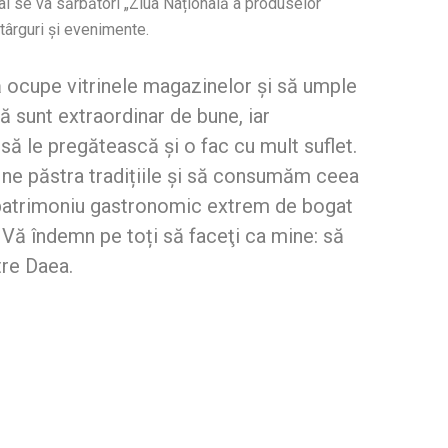
al se va sărbători „Ziua Națională a produselor
târguri și evenimente.
 ocupe vitrinele magazinelor şi să umple
 sunt extraordinar de bune, iar
 să le pregătească şi o fac cu mult suflet.
 a ne păstra tradițiile și să consumăm ceea
patrimoniu gastronomic extrem de bogat
. Vă îndemn pe toți să faceţi ca mine: să
tre Daea.