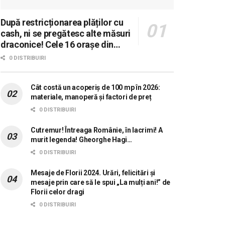
După restricționarea plăților cu
cash, ni se pregătesc alte măsuri
draconice! Cele 16 orașe din
România în care se dorește
0 DISTRIBUIRI
aplicarea sistemului 0 carne, 0
lactate, 0 mașini!
Cât costă un acoperiș de 100 mp în 2026:
materiale, manoperă și factori de preț
0 DISTRIBUIRI
Cutremur! Întreaga Românie, în lacrimi! A
murit legenda! Gheorghe Hagi…
0 DISTRIBUIRI
Mesaje de Florii 2024. Urări, felicitări și
mesaje prin care să le spui „La mulți ani!” de
Florii celor dragi
0 DISTRIBUIRI