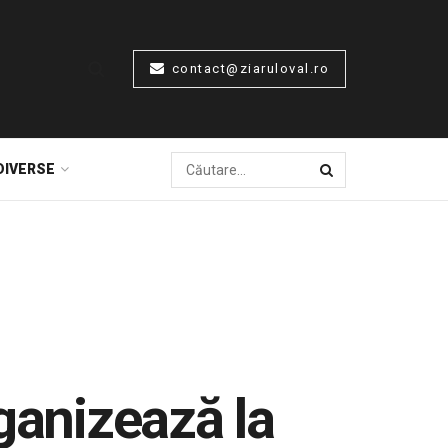
contact@ziaruloval.ro
DIVERSE
ganizează la